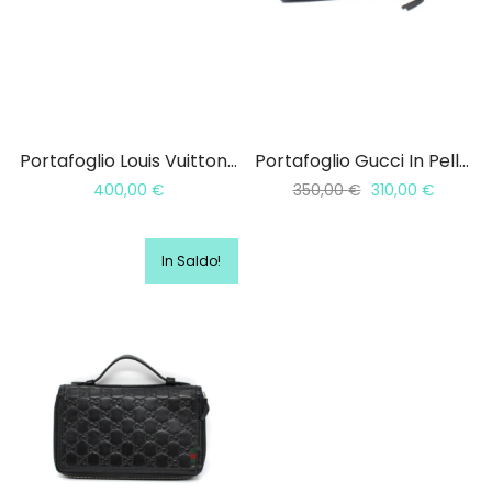
a
Portafoglio Louis Vuitton Emilie
Portafoglio Gucci In Pelle Guccissima
400,00
€
350,00
€
310,00
€
In Saldo!