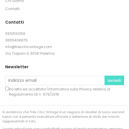
Chi Siamo
Contatti
Contatti
0912510356
3665408875
info@treschicvintage.com
Via Trapani 4, 90141 Palermo
Newsletter
Iscriviti
Ho letto ed accettato l'informativa sulla
Privacy
relativa al
Regolamento UE n. 679/2016
Si evidenzia che Très Chic Vintage è un negozio di reseller di lusso second
hand, non è pertanto rivenditore ufficiale o detentore di diritti dei marchi
rappresentati in foto.
I nostri articoli non sono contraffatti e sono di lecita provenienza, vengono