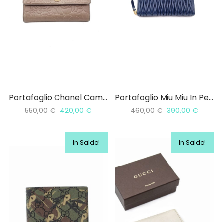
Portafoglio Chanel Camelia
Portafoglio Miu Miu In Pelle Blu Matelassè
550,00
€
420,00
€
460,00
€
390,00
€
In Saldo!
In Saldo!