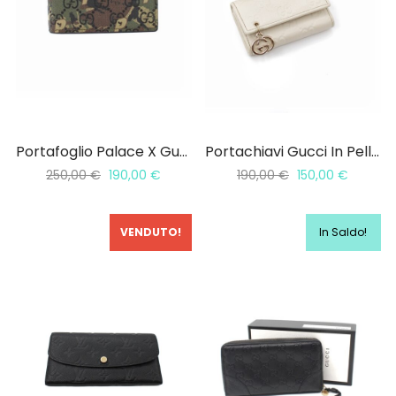
Portafoglio Palace X Gucci GG-P Bi Fold
Portachiavi Gucci In Pelle Guccissima
250,00
€
190,00
€
190,00
€
150,00
€
VENDUTO!
In Saldo!