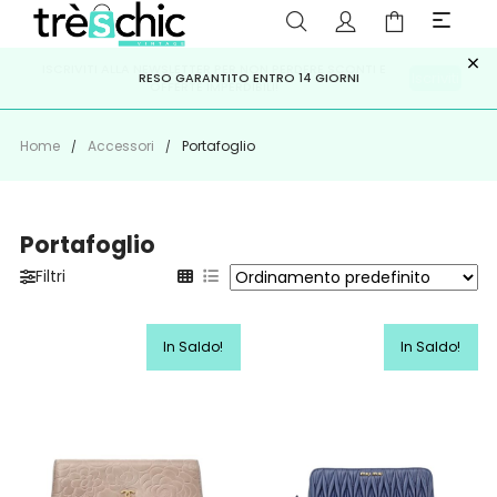
×
ISCRIVITI ALLA NEWSLETTER PER NON PERDERE SCONTI E
Scopri
Iscriviti
PAGA A RATE CON
RESO GARANTITO ENTRO 14 GIORNI
KLARNA
,
HEYLIGHT
,
APPAGO
OFFERTE IMPERDIBILI!
Home
Accessori
Portafoglio
Portafoglio
Filtri
In Saldo!
In Saldo!