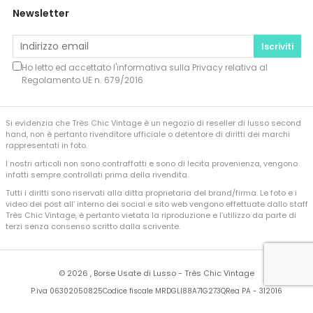
Newsletter
Iscriviti
Ho letto ed accettato l'informativa sulla
Privacy
relativa al
Regolamento UE n. 679/2016
Si evidenzia che Très Chic Vintage è un negozio di reseller di lusso second
hand, non è pertanto rivenditore ufficiale o detentore di diritti dei marchi
rappresentati in foto.
I nostri articoli non sono contraffatti e sono di lecita provenienza, vengono
infatti sempre controllati prima della rivendita.
Tutti i diritti sono riservati alla ditta proprietaria del brand/firma. Le foto e i
video dei post all’ interno dei social e sito web vengono effettuate dallo staff
Très Chic Vintage, è pertanto vietata la riproduzione e l’utilizzo da parte di
terzi senza consenso scritto dalla scrivente.
©
2026 , Borse Usate di Lusso - Très Chic Vintage
P.iva 06302050825
Codice fiscale MRDGLI88A71G273Q
Rea PA - 312016
Developed by
Sferica Srl