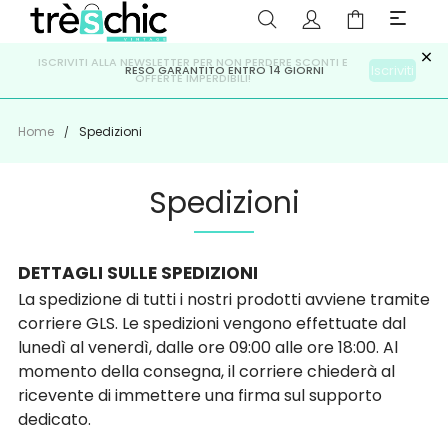
×
ISCRIVITI ALLA NEWSLETTER PER NON PERDERE SCONTI E
Scopri
Iscriviti
PAGA A RATE CON
RESO GARANTITO ENTRO 14 GIORNI
KLARNA
,
HEYLIGHT
,
APPAGO
OFFERTE IMPERDIBILI!
Home
Spedizioni
Spedizioni
DETTAGLI SULLE SPEDIZIONI
La spedizione di tutti i nostri prodotti avviene tramite
corriere GLS. Le spedizioni vengono effettuate dal
lunedì al venerdì, dalle ore 09:00 alle ore 18:00. Al
momento della consegna, il corriere chiederà al
ricevente di immettere una firma sul supporto
dedicato.