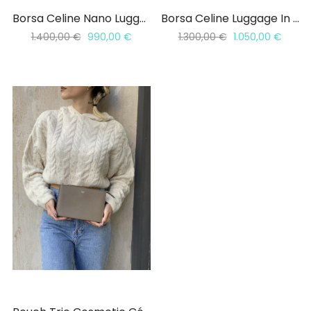
Borsa Celine Nano Luggage
Borsa Celine Luggage In Pelle Beige
1.400,00
€
990,00
€
1.300,00
€
1.050,00
€
a