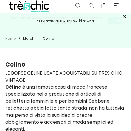
×
ISCRIVITI ALLA NEWSLETTER PER NON PERDERE SCONTI E
Scopri
Iscriviti
PAGA A RATE CON
RESO GARANTITO ENTRO 14 GIORNI
KLARNA
,
HEYLIGHT
,
APPAGO
OFFERTE IMPERDIBILI!
Home
Marchi
Celine
Celine
LE BORSE CELINE USATE ACQUISTABILI SU TRES CHIC
VINTAGE
Céline
è una famosa casa di moda francese
specializzata nella produzione di articoli di
pelletteria femminile e per bambini. Sebbene
l’etichetta abbia fatto tanta strada, non ha tuttavia
mai perso di vista la sua idea di creare
abbigliamento e accessori di moda semplici ed
eleganti.