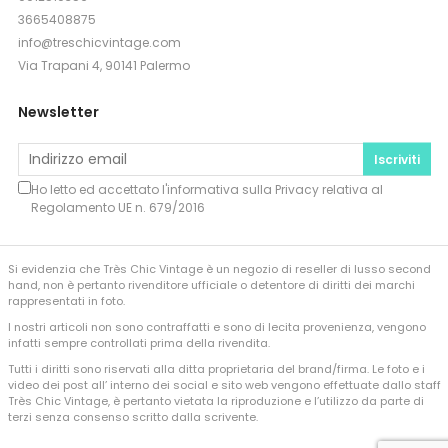
3665408875
info@treschicvintage.com
Via Trapani 4, 90141 Palermo
Newsletter
Iscriviti
Ho letto ed accettato l'informativa sulla
Privacy
relativa al
Regolamento UE n. 679/2016
Si evidenzia che Très Chic Vintage è un negozio di reseller di lusso second
hand, non è pertanto rivenditore ufficiale o detentore di diritti dei marchi
rappresentati in foto.
I nostri articoli non sono contraffatti e sono di lecita provenienza, vengono
infatti sempre controllati prima della rivendita.
Tutti i diritti sono riservati alla ditta proprietaria del brand/firma. Le foto e i
video dei post all’ interno dei social e sito web vengono effettuate dallo staff
Très Chic Vintage, è pertanto vietata la riproduzione e l’utilizzo da parte di
terzi senza consenso scritto dalla scrivente.