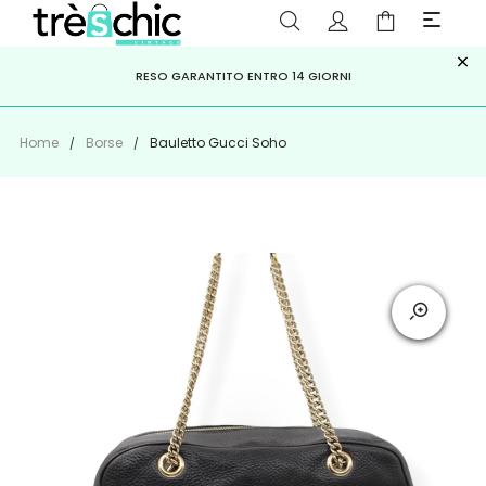
×
ISCRIVITI ALLA NEWSLETTER PER NON PERDERE SCONTI E
Scopri
Iscriviti
PAGA A RATE CON
RESO GARANTITO ENTRO 14 GIORNI
KLARNA
,
HEYLIGHT
,
APPAGO
OFFERTE IMPERDIBILI!
Home
Borse
Bauletto Gucci Soho