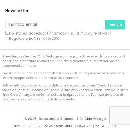
Newsletter
Iscriviti
Ho letto ed accettato l'informativa sulla
Privacy
relativa al
Regolamento UE n. 679/2016
Si evidenzia che Très Chic Vintage è un negozio di reseller di lusso second
hand, non è pertanto rivenditore ufficiale o detentore di diritti dei marchi
rappresentati in foto.
I nostri articoli non sono contraffatti e sono di lecita provenienza, vengono
infatti sempre controllati prima della rivendita.
Tutti i diritti sono riservati alla ditta proprietaria del brand/firma. Le foto e i
video dei post all’ interno dei social e sito web vengono effettuate dallo staff
Très Chic Vintage, è pertanto vietata la riproduzione e l’utilizzo da parte di
terzi senza consenso scritto dalla scrivente.
©
2026 , Borse Usate di Lusso - Très Chic Vintage
P.iva 06302050825
Codice fiscale MRDGLI88A71G273Q
Rea PA - 312016