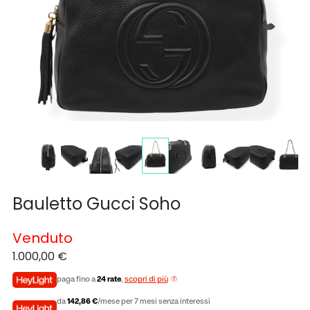
Bauletto Gucci Soho
Venduto
1.000,00
€
paga fino a
24 rate
,
scopri di più
da
142,86 €
/mese per 7 mesi senza interessi