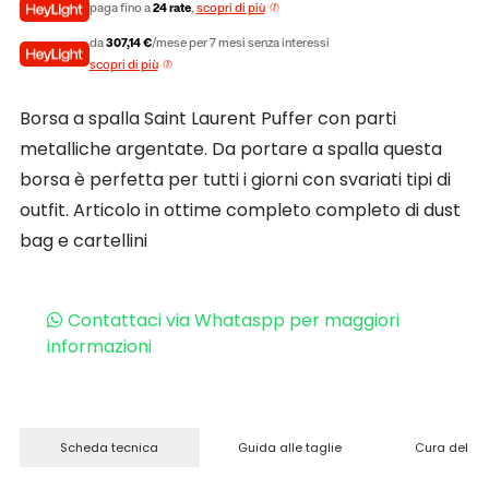
paga fino a
24 rate
,
scopri di più
da
307,14 €
/mese per 7 mesi senza interessi
scopri di più
Borsa a spalla Saint Laurent Puffer con parti
metalliche argentate. Da portare a spalla questa
borsa è perfetta per tutti i giorni con svariati tipi di
outfit. Articolo in ottime completo completo di dust
bag e cartellini
Contattaci via Whataspp per maggiori
informazioni
Scheda tecnica
Guida alle taglie
Cura del pr