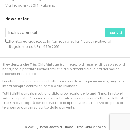
Via Trapani 4, 90141 Palermo
Newsletter
Iscriviti
Ho letto ed accettato l'informativa sulla
Privacy
relativa al
Regolamento UE n. 679/2016
Si evidenzia che Très Chic Vintage è un negozio di reseller di lusso second
hand, non è pertanto rivenditore ufficiale o detentore di diritti dei marchi
rappresentati in foto.
I nostri articoli non sono contraffatti e sono di lecita provenienza, vengono
infatti sempre controllati prima della rivendita.
Tutti i diritti sono riservati alla ditta proprietaria del brand/firma. Le foto e i
video dei post all’ interno dei social e sito web vengono effettuate dallo staff
Très Chic Vintage, è pertanto vietata la riproduzione e l’utilizzo da parte di
terzi senza consenso scritto dalla scrivente.
©
2026 , Borse Usate di Lusso - Très Chic Vintage