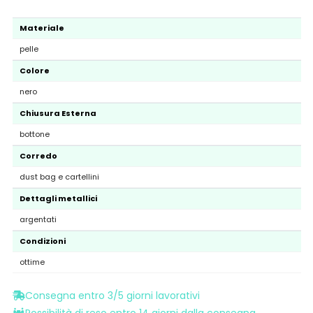
Materiale
pelle
Colore
nero
Chiusura Esterna
bottone
Corredo
dust bag e cartellini
Dettagli metallici
argentati
Condizioni
ottime
Consegna entro 3/5 giorni lavorativi
Possibilità di reso entro 14 giorni dalla consegna