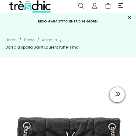
×
ISCRIVITI ALLA NEWSLETTER PER NON PERDERE SCONTI E
Scopri
Iscriviti
PAGA A RATE CON
RESO GARANTITO ENTRO 14 GIORNI
KLARNA
,
HEYLIGHT
,
APPAGO
OFFERTE IMPERDIBILI!
Home
Borse
A spalla
Borsa a spalla Saint Laurent Puffer small