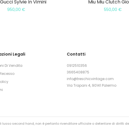
Gucci Sylvie In Vimini
Miu Miu Clutch Gio
950,00
€
550,00
€
zioni Legali
Contatti
ni Di Vendita
0912510356
3665408875
i Recesso
info@treschicvintage.com
olicy
Via Trapani 4, 90141 Palermo
ni
 lusso second hand, non è pertanto rivenditore ufficiale o detentore di diritti de