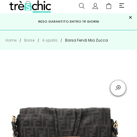
×
ISCRIVITI ALLA NEWSLETTER PER NON PERDERE SCONTI E
Scopri
Iscriviti
PAGA A RATE CON
RESO GARANTITO ENTRO 14 GIORNI
KLARNA
,
HEYLIGHT
,
APPAGO
OFFERTE IMPERDIBILI!
Home
Borse
A spalla
Borsa Fendi Mia Zucca