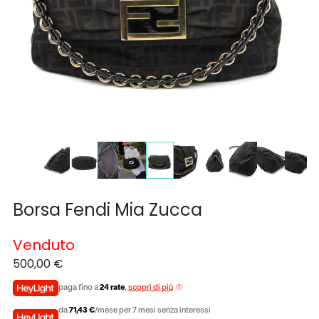
Borsa Fendi Mia Zucca
Venduto
500,00
€
paga fino a
24 rate
,
scopri di più
da
71,43 €
/mese per 7 mesi senza interessi