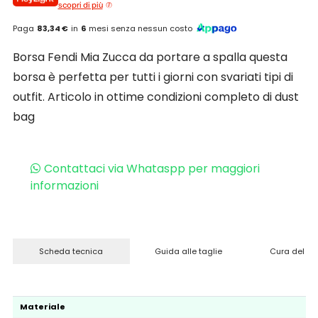
scopri di più
Paga
83,34 €
in
6
mesi senza nessun costo
Borsa Fendi Mia Zucca da portare a spalla questa
borsa è perfetta per tutti i giorni con svariati tipi di
outfit. Articolo in ottime condizioni completo di dust
bag
Contattaci via Whataspp per maggiori
informazioni
Scheda tecnica
Guida alle taglie
Cura del pr
Materiale