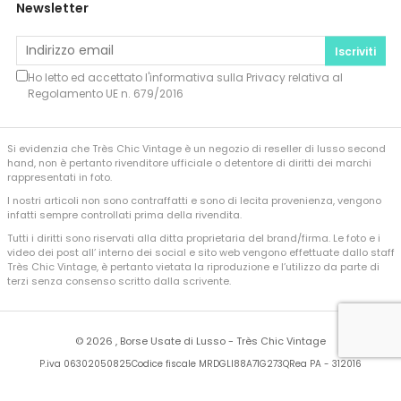
Newsletter
Iscriviti
Ho letto ed accettato l'informativa sulla
Privacy
relativa al
Regolamento UE n. 679/2016
Si evidenzia che Très Chic Vintage è un negozio di reseller di lusso second
hand, non è pertanto rivenditore ufficiale o detentore di diritti dei marchi
rappresentati in foto.
I nostri articoli non sono contraffatti e sono di lecita provenienza, vengono
infatti sempre controllati prima della rivendita.
Tutti i diritti sono riservati alla ditta proprietaria del brand/firma. Le foto e i
video dei post all’ interno dei social e sito web vengono effettuate dallo staff
Très Chic Vintage, è pertanto vietata la riproduzione e l’utilizzo da parte di
terzi senza consenso scritto dalla scrivente.
©
2026 , Borse Usate di Lusso - Très Chic Vintage
P.iva 06302050825
Codice fiscale MRDGLI88A71G273Q
Rea PA - 312016
Developed by
Sferica Srl