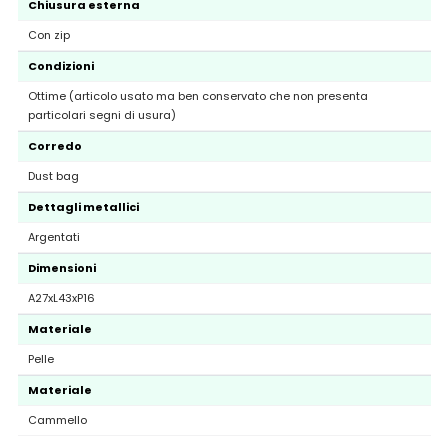
Chiusura esterna
Con zip
Condizioni
Ottime (articolo usato ma ben conservato che non presenta
particolari segni di usura)
Corredo
Dust bag
Dettagli metallici
Argentati
Dimensioni
A27xL43xP16
Materiale
Pelle
Materiale
Cammello