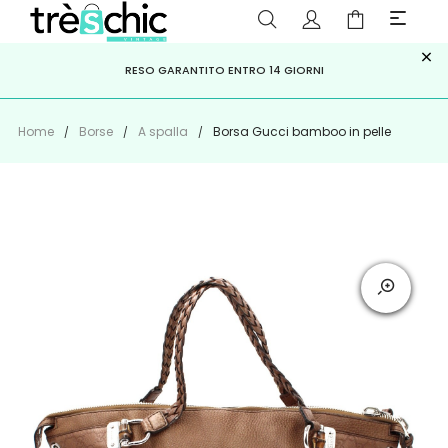
×
ISCRIVITI ALLA NEWSLETTER PER NON PERDERE SCONTI E
Scopri
Iscriviti
PAGA A RATE CON
RESO GARANTITO ENTRO 14 GIORNI
KLARNA
,
HEYLIGHT
,
APPAGO
OFFERTE IMPERDIBILI!
Home
Borse
A spalla
Borsa Gucci bamboo in pelle