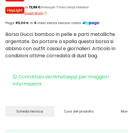
da
72,86 €
/mese per 7 mesi senza interessi
scopri di più
Paga
85,00 €
in
6
mesi senza nessun costo
Borsa Gucci bamboo in pelle e parti metalliche
argentate. Da portare a spalla questa borsa si
abbina con outfit casaul e giornalieri. Articolo in
condizioni ottime corredata di dust bag.
Contattaci via Whataspp per maggiori
informazioni
Scheda tecnica
Cura del prodotto
Marchi