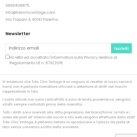
3665408875
info@treschicvintage.com
Via Trapani 4, 90141 Palermo
Newsletter
Iscriviti
Ho letto ed accettato l'informativa sulla
Privacy
relativa al
Regolamento UE n. 679/2016
Si evidenzia che Très Chic Vintage è un negozio di reseller di lusso second
hand, non è pertanto rivenditore ufficiale o detentore di diritti dei marchi
rappresentati in foto.
I nostri articoli non sono contraffatti e sono di lecita provenienza, vengono
infatti sempre controllati prima della rivendita.
Tutti i diritti sono riservati alla ditta proprietaria del brand/firma. Le foto e i
video dei post all’ interno dei social e sito web vengono effettuate dallo staff
Très Chic Vintage, è pertanto vietata la riproduzione e l’utilizzo da parte di
terzi senza consenso scritto dalla scrivente.