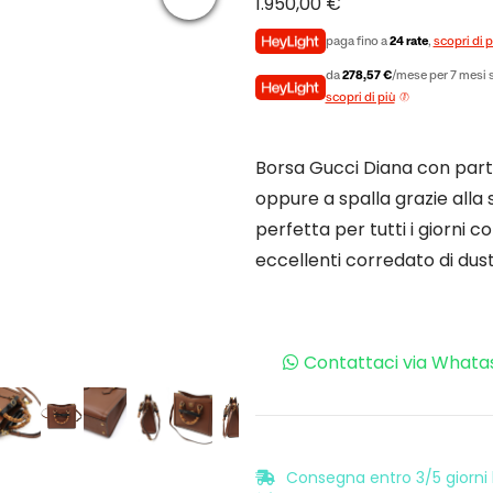
1.950,00
€
paga fino a
24 rate
,
scopri di p
da
278,57 €
/mese per 7 mesi s
scopri di più
Borsa Gucci Diana con part
oppure a spalla grazie alla 
perfetta per tutti i giorni con
eccellenti corredato di dust
Contattaci via Whata
Consegna entro 3/5 giorni l