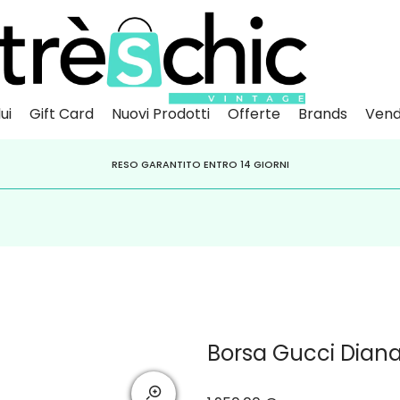
ui
Gift Card
Nuovi Prodotti
Offerte
Brands
Vend
Scopri
Iscr
IVITI ALLA NEWSLETTER PER NON PERDERE SCONTI E OFFERTE IMPERDIBILI!
PAGA A RATE CON
RESO GARANTITO ENTRO 14 GIORNI
KLARNA
,
HEYLIGHT
,
APPAGO
Borsa Gucci Dian