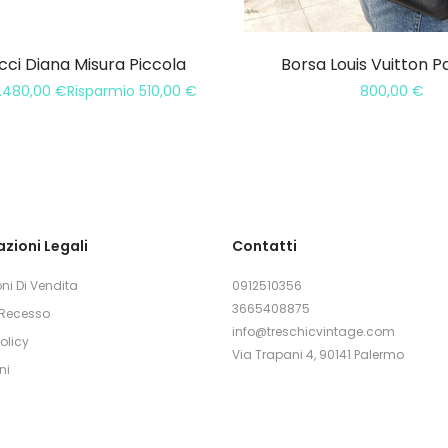
ci Diana Misura Piccola
Borsa Louis Vuitton P
1.480,00
€
Risparmio
510,00
€
800,00
€
zioni Legali
Contatti
ni Di Vendita
0912510356
3665408875
i Recesso
info@treschicvintage.com
olicy
Via Trapani 4, 90141 Palermo
ni