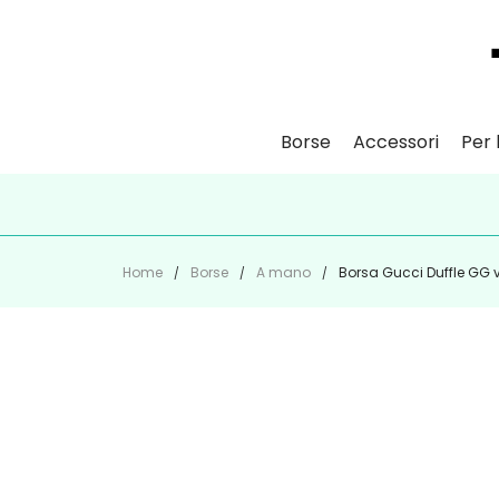
Borse
Accessori
Per l
ISCR
Home
Borse
A mano
Borsa Gucci Duffle GG v