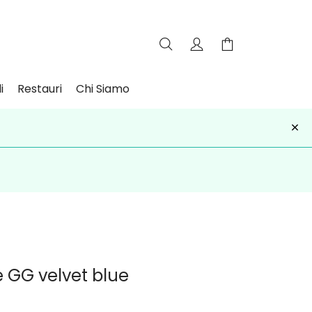
i
Restauri
Chi Siamo
×
iviti
e GG velvet blue