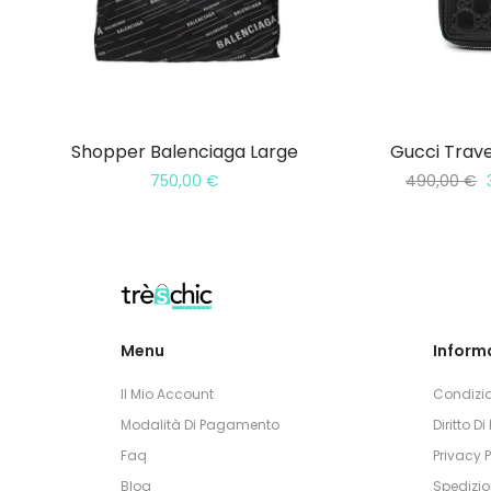
Shopper Balenciaga Large
Gucci Trave
750,00
€
490,00
€
Menu
Informa
Il Mio Account
Condizio
Modalità Di Pagamento
Diritto D
Faq
Privacy P
Blog
Spedizio