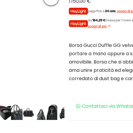
1.150,00
€
paga fino a
24 rate
,
scopri di p
da
164,29 €
/mese per 7 mesi s
scopri di più
Borsa Gucci Duffle GG velve
portare a mano oppure a spa
amovibile. Borsa che si abbi
ama unire praticità ed elega
corredato di dust bag e carte
Contattaci via Whata