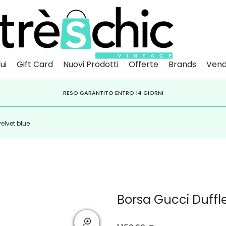
ui
Gift Card
Nuovi Prodotti
Offerte
Brands
Vend
Scopri
Iscr
IVITI ALLA NEWSLETTER PER NON PERDERE SCONTI E OFFERTE IMPERDIBILI!
PAGA A RATE CON
RESO GARANTITO ENTRO 14 GIORNI
KLARNA
,
HEYLIGHT
,
APPAGO
elvet blue
Borsa Gucci Duffl