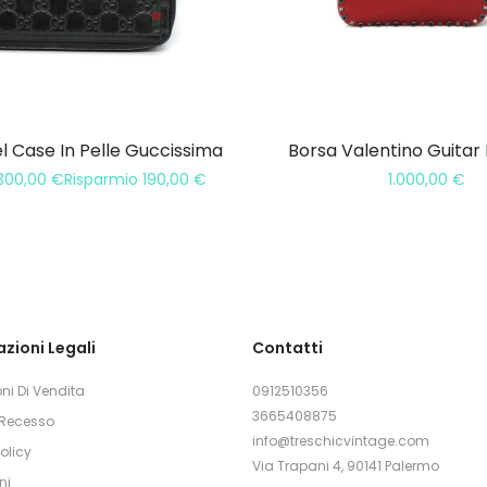
l Case In Pelle Guccissima
Borsa Valentino Guitar
300,00
€
Risparmio
190,00
€
1.000,00
€
zioni Legali
Contatti
ni Di Vendita
0912510356
3665408875
i Recesso
info@treschicvintage.com
olicy
Via Trapani 4, 90141 Palermo
ni