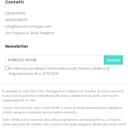
Contatti
0912510356
3665408875
info@treschicvintage.com
Via Trapani 4, 90141 Palermo
Newsletter
Iscriviti
Ho letto ed accettato l'informativa sulla
Privacy
relativa al
Regolamento UE n. 679/2016
Si evidenzia che Très Chic Vintage è un negozio di reseller di lusso second
hand, non è pertanto rivenditore ufficiale o detentore di diritti dei marchi
rappresentati in foto.
I nostri articoli non sono contraffatti e sono di lecita provenienza, vengono
infatti sempre controllati prima della rivendita.
Tutti i diritti sono riservati alla ditta proprietaria del brand/firma. Le foto e i
video dei post all’ interno dei social e sito web vengono effettuate dallo staff