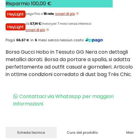
Risparmio
100,00
€
paga fino a
18 rate
,
scopri di più
da
57,14 €
/mese per 7 mesi senza interessi
scopri di più
Paga
66,67 €
in
6
mesi senza nessun costo
Borsa Gucci Hobo in Tessuto GG Nera con dettagli
metallici dorati. Borsa da portare a spalla, si adatta
perfettamente ad outfit casual e giornalieri. Articolo
in ottime condizioni corredato di dust bag Très Chic.
Contattaci via Whataspp per maggiori
informazioni
Scheda tecnica
Cura del prodotto
Marchi