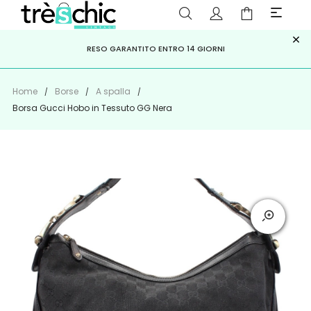
×
ISCRIVITI ALLA NEWSLETTER PER NON PERDERE SCONTI E
Scopri
Iscriviti
PAGA A RATE CON
RESO GARANTITO ENTRO 14 GIORNI
KLARNA
,
HEYLIGHT
,
APPAGO
OFFERTE IMPERDIBILI!
Home
Borse
A spalla
Borsa Gucci Hobo in Tessuto GG Nera