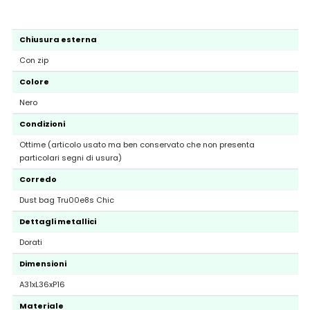
Chiusura esterna
Con zip
Colore
Nero
Condizioni
Ottime (articolo usato ma ben conservato che non presenta
particolari segni di usura)
Corredo
Dust bag Tru00e8s Chic
Dettagli metallici
Dorati
Dimensioni
A31xL36xP16
Materiale