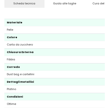
Scheda tecnica
Guida alle taglie
Cura del pr
Materiale
Pelle
Colore
Carta da zucchero
Chiusura Esterna
Fibbia
Corredo
Dust bag e cartellini
Dettagli metallici
Platino
Condizioni
Ottime