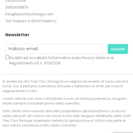
0912510356
3665408875
info@treschicvintage.com
Via Trapani 4, 90141 Palermo
Newsletter
Iscriviti
Ho letto ed accettato l'informativa sulla
Privacy
relativa al
Regolamento UE n. 679/2016
Si evidenzia che Très Chic Vintage è un negozio di reseller di lusso second
hand, non è pertanto rivenditore ufficiale o detentore di diritti dei marchi
rappresentati in foto.
I nostri articoli non sono contraffatti e sono di lecita provenienza, vengono
infatti sempre controllati prima della rivendita.
Tutti i diritti sono riservati alla ditta proprietaria del brand/firma. Le foto e i
video dei post all’ interno dei social e sito web vengono effettuate dallo staff
Très Chic Vintage, è pertanto vietata la riproduzione e l’utilizzo da parte di
terzi senza consenso scritto dalla scrivente.