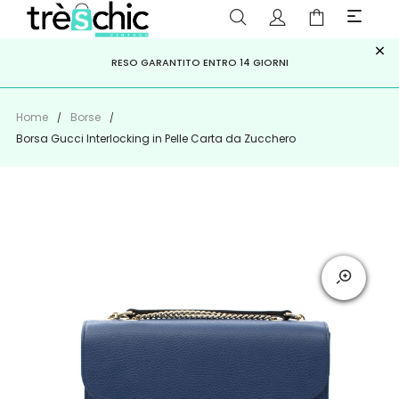
×
ISCRIVITI ALLA NEWSLETTER PER NON PERDERE SCONTI E
Scopri
Iscriviti
PAGA A RATE CON
RESO GARANTITO ENTRO 14 GIORNI
KLARNA
,
HEYLIGHT
,
APPAGO
OFFERTE IMPERDIBILI!
Home
Borse
Borsa Gucci Interlocking in Pelle Carta da Zucchero