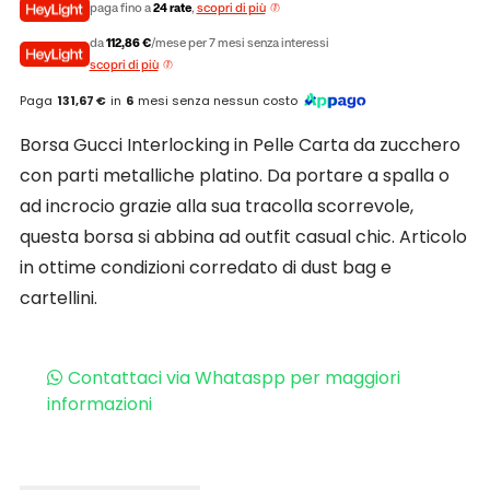
paga fino a
24 rate
,
scopri di più
da
112,86 €
/mese per 7 mesi senza interessi
scopri di più
Paga
131,67 €
in
6
mesi senza nessun costo
Borsa Gucci Interlocking in Pelle Carta da zucchero
con parti metalliche platino. Da portare a spalla o
ad incrocio grazie alla sua tracolla scorrevole,
questa borsa si abbina ad outfit casual chic. Articolo
in ottime condizioni corredato di dust bag e
cartellini.
Contattaci via Whataspp per maggiori
informazioni