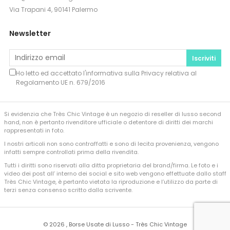
Via Trapani 4, 90141 Palermo
Newsletter
Iscriviti
Ho letto ed accettato l'informativa sulla
Privacy
relativa al
Regolamento UE n. 679/2016
Si evidenzia che Très Chic Vintage è un negozio di reseller di lusso second
hand, non è pertanto rivenditore ufficiale o detentore di diritti dei marchi
rappresentati in foto.
I nostri articoli non sono contraffatti e sono di lecita provenienza, vengono
infatti sempre controllati prima della rivendita.
Tutti i diritti sono riservati alla ditta proprietaria del brand/firma. Le foto e i
video dei post all’ interno dei social e sito web vengono effettuate dallo staff
Très Chic Vintage, è pertanto vietata la riproduzione e l’utilizzo da parte di
terzi senza consenso scritto dalla scrivente.
©
2026 , Borse Usate di Lusso - Très Chic Vintage