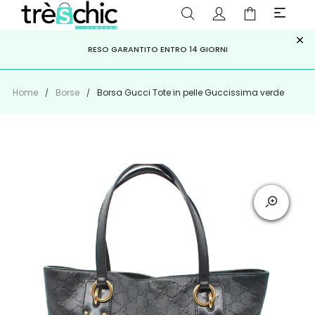
×
ISCRIVITI ALLA NEWSLETTER PER NON PERDERE SCONTI E
Scopri
Iscriviti
PAGA A RATE CON
RESO GARANTITO ENTRO 14 GIORNI
KLARNA
,
HEYLIGHT
,
APPAGO
OFFERTE IMPERDIBILI!
Home
Borse
Borsa Gucci Tote in pelle Guccissima verde