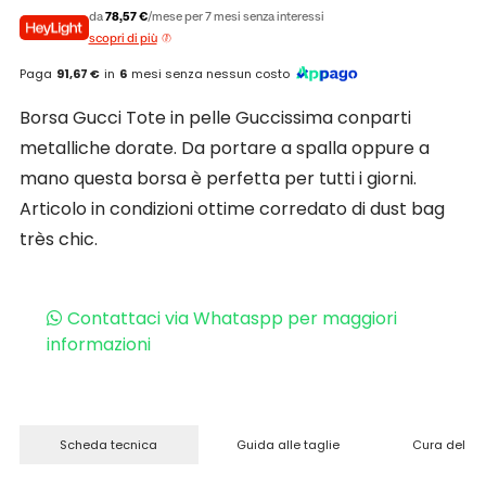
da
78,57 €
/mese per 7 mesi senza interessi
scopri di più
Paga
91,67 €
in
6
mesi senza nessun costo
Borsa Gucci Tote in pelle Guccissima conparti
metalliche dorate. Da portare a spalla oppure a
mano questa borsa è perfetta per tutti i giorni.
Articolo in condizioni ottime corredato di dust bag
très chic.
Contattaci via Whataspp per maggiori
informazioni
Scheda tecnica
Guida alle taglie
Cura del pr