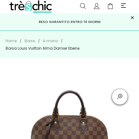
×
ISCRIVITI ALLA NEWSLETTER PER NON PERDERE SCONTI E
Scopri
Iscriviti
PAGA A RATE CON
RESO GARANTITO ENTRO 14 GIORNI
KLARNA
,
HEYLIGHT
,
APPAGO
OFFERTE IMPERDIBILI!
Home
Borse
A mano
Borsa Louis Vuitton Alma Damier Ebene