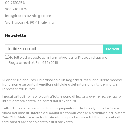
0912510356
3665408875
info@treschicvintage.com
Via Trapani 4, 90141 Palermo
Newsletter
Iscriviti
Ho letto ed accettato l'informativa sulla
Privacy
relativa al
Regolamento UE n. 679/2016
Si evidenzia che Très Chic Vintage è un negozio di reseller di lusso second
hand, non è pertanto rivenditore ufficiale o detentore di diritti dei marchi
rappresentati in foto.
I nostri articoli non sono contraffatti e sono di lecita provenienza, vengono
infatti sempre controllati prima della rivendita.
Tutti i diritti sono riservati alla ditta proprietaria del brand/firma. Le foto e i
video dei post all’ interno dei social e sito web vengono effettuate dallo staff
Très Chic Vintage, è pertanto vietata la riproduzione e l’utilizzo da parte di
terzi senza consenso scritto dalla scrivente.