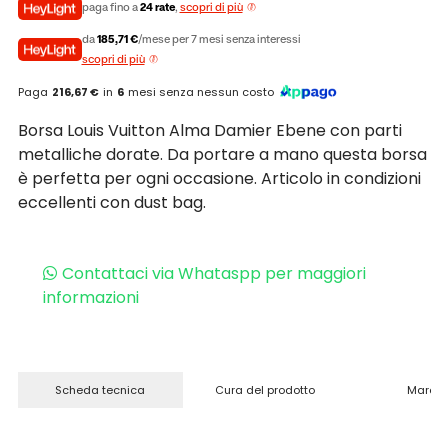
paga fino a
24 rate
,
scopri di più
da
185,71 €
/mese per 7 mesi senza interessi
scopri di più
Paga
216,67 €
in
6
mesi senza nessun costo
Borsa Louis Vuitton Alma Damier Ebene con parti
metalliche dorate. Da portare a mano questa borsa
è perfetta per ogni occasione. Articolo in condizioni
eccellenti con dust bag.
Contattaci via Whataspp per maggiori
informazioni
Scheda tecnica
Cura del prodotto
Marchi