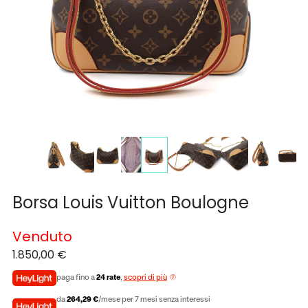
Borsa Louis Vuitton Boulogne
Venduto
1.850,00
€
paga fino a
24 rate
,
scopri di più
da
264,29 €
/mese per 7 mesi senza interessi