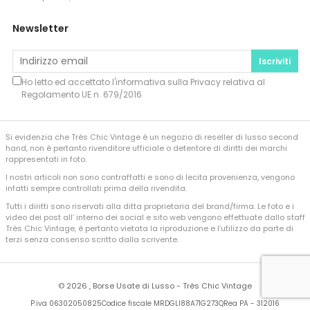
Newsletter
Iscriviti
Ho letto ed accettato l'informativa sulla
Privacy
relativa al
Regolamento UE n. 679/2016
Si evidenzia che Très Chic Vintage è un negozio di reseller di lusso second
hand, non è pertanto rivenditore ufficiale o detentore di diritti dei marchi
rappresentati in foto.
I nostri articoli non sono contraffatti e sono di lecita provenienza, vengono
infatti sempre controllati prima della rivendita.
Tutti i diritti sono riservati alla ditta proprietaria del brand/firma. Le foto e i
video dei post all’ interno dei social e sito web vengono effettuate dallo staff
Très Chic Vintage, è pertanto vietata la riproduzione e l’utilizzo da parte di
terzi senza consenso scritto dalla scrivente.
©
2026 , Borse Usate di Lusso - Très Chic Vintage
P.iva 06302050825
Codice fiscale MRDGLI88A71G273Q
Rea PA - 312016