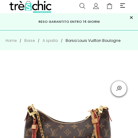
×
ISCRIVITI ALLA NEWSLETTER PER NON PERDERE SCONTI E
Scopri
Iscriviti
PAGA A RATE CON
RESO GARANTITO ENTRO 14 GIORNI
KLARNA
,
HEYLIGHT
,
APPAGO
OFFERTE IMPERDIBILI!
Home
Borse
A spalla
Borsa Louis Vuitton Boulogne