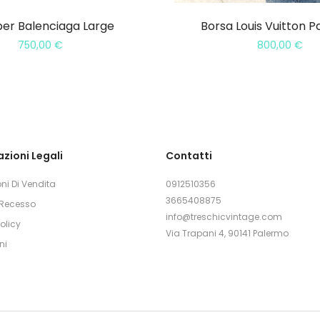
er Balenciaga Large
Borsa Louis Vuitton P
750,00
€
800,00
€
zioni Legali
Contatti
ni Di Vendita
0912510356
3665408875
i Recesso
info@treschicvintage.com
olicy
Via Trapani 4, 90141 Palermo
ni