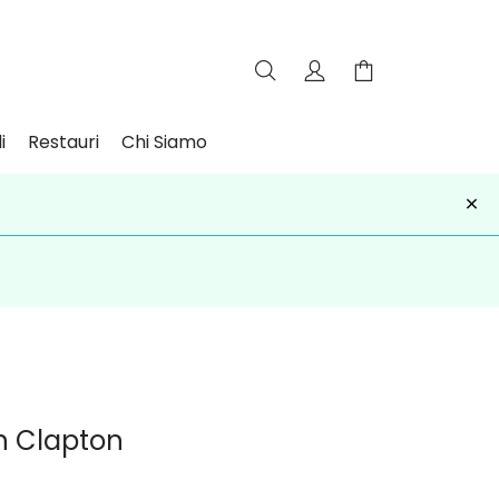
i
Restauri
Chi Siamo
×
iviti
on Clapton