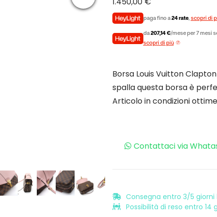
1.450,00
€
paga fino a
24 rate
,
scopri di p
da
207,14 €
/mese per 7 mesi s
scopri di più
Borsa Louis Vuitton Clapton
spalla questa borsa è perfetta
Articolo in condizioni ottim
Contattaci via Whata
Consegna entro 3/5 giorni l
Possibilità di reso entro 14