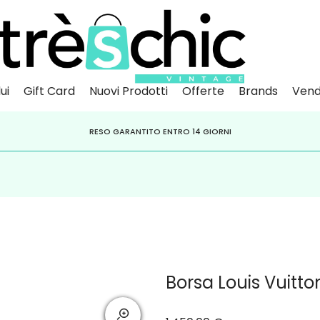
ui
Gift Card
Nuovi Prodotti
Offerte
Brands
Vend
Scopri
Iscr
IVITI ALLA NEWSLETTER PER NON PERDERE SCONTI E OFFERTE IMPERDIBILI!
PAGA A RATE CON
RESO GARANTITO ENTRO 14 GIORNI
KLARNA
,
HEYLIGHT
,
APPAGO
Borsa Louis Vuitt