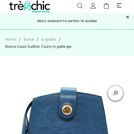
×
ISCRIVITI ALLA NEWSLETTER PER NON PERDERE SCONTI E
Scopri
Iscriviti
PAGA A RATE CON
RESO GARANTITO ENTRO 14 GIORNI
KLARNA
,
HEYLIGHT
,
APPAGO
OFFERTE IMPERDIBILI!
Home
Borse
A spalla
Borsa Louis Vuitton Cluny in pelle epi