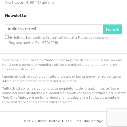
Via Trapani 4, 90141 Palermo
Newsletter
Iscriviti
Ho letto ed accettato l'informativa sulla
Privacy
relativa al
Regolamento UE n. 679/2016
Si evidenzia che Très Chic Vintage è un negozio di reseller di lusso second
hand, non è pertanto rivenditore ufficiale o detentore di diritti dei marchi
rappresentati in foto.
I nostri articoli non sono contraffatti e sono di lecita provenienza, vengono
infatti sempre controllati prima della rivendita.
Tutti i diritti sono riservati alla ditta proprietaria del brand/firma. Le foto e i
video dei post all’ interno dei social e sito web vengono effettuate dallo staff
Très Chic Vintage, è pertanto vietata la riproduzione e l’utilizzo da parte di
terzi senza consenso scritto dalla scrivente.
©
2026 , Borse Usate di Lusso - Très Chic Vintage