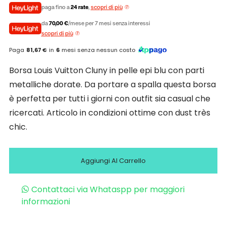
paga fino a
24 rate
,
scopri di più
da
70,00 €
/mese per 7 mesi senza interessi
scopri di più
Paga
81,67 €
in
6
mesi senza nessun costo
Borsa Louis Vuitton Cluny in pelle epi blu con parti
metalliche dorate. Da portare a spalla questa borsa
è perfetta per tutti i giorni con outfit sia casual che
ricercati. Articolo in condizioni ottime con dust très
chic.
Aggiungi Al Carrello
Contattaci via Whataspp per maggiori
informazioni