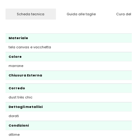
Scheda tecnica
Guida alle taglie
Cura del pr
Materiale
tela canvas e vacchetta
Colore
marrone
Chiusura Esterna
Corredo
dust très chic
Dettagli metallici
dorati
Condizioni
ottime