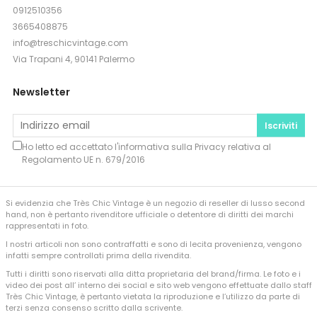
0912510356
3665408875
info@treschicvintage.com
Via Trapani 4, 90141 Palermo
Newsletter
Iscriviti
Ho letto ed accettato l'informativa sulla
Privacy
relativa al
Regolamento UE n. 679/2016
Si evidenzia che Très Chic Vintage è un negozio di reseller di lusso second
hand, non è pertanto rivenditore ufficiale o detentore di diritti dei marchi
rappresentati in foto.
I nostri articoli non sono contraffatti e sono di lecita provenienza, vengono
infatti sempre controllati prima della rivendita.
Tutti i diritti sono riservati alla ditta proprietaria del brand/firma. Le foto e i
video dei post all’ interno dei social e sito web vengono effettuate dallo staff
Très Chic Vintage, è pertanto vietata la riproduzione e l’utilizzo da parte di
terzi senza consenso scritto dalla scrivente.