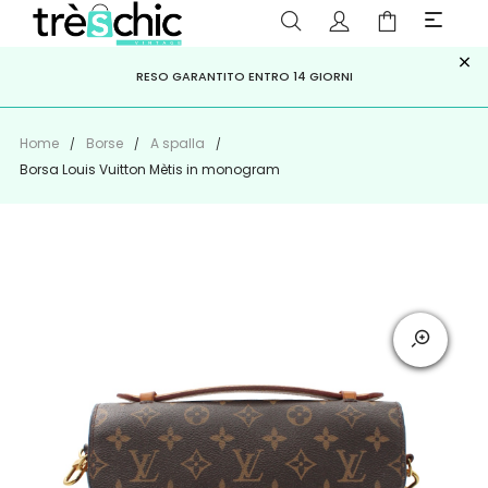
×
ISCRIVITI ALLA NEWSLETTER PER NON PERDERE SCONTI E
Scopri
Iscriviti
PAGA A RATE CON
RESO GARANTITO ENTRO 14 GIORNI
KLARNA
,
HEYLIGHT
,
APPAGO
OFFERTE IMPERDIBILI!
Home
Borse
A spalla
Borsa Louis Vuitton Mètis in monogram