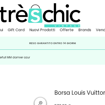
ui
Gift Card
Nuovi Prodotti
Offerte
Brands
Vend
Scopri
Iscr
IVITI ALLA NEWSLETTER PER NON PERDERE SCONTI E OFFERTE IMPERDIBILI!
PAGA A RATE CON
RESO GARANTITO ENTRO 14 GIORNI
KLARNA
,
HEYLIGHT
,
APPAGO
erfull MM damier azur
Borsa Louis Vuitt