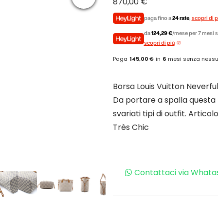
870,00
€
paga fino a
24 rate
,
scopri di p
da
124,29 €
/mese per 7 mesi s
scopri di più
Paga
145,00 €
in
6
mesi senza nessu
Borsa Louis Vuitton Neverfu
Da portare a spalla questa b
svariati tipi di outfit. Artic
Très Chic
Contattaci via Whata