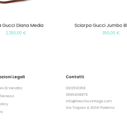
a Gucci Diana Media
Sciarpa Gucci Jumbo Bl
2.250,00
€
350,00
€
zioni Legali
Contatti
ni Di Vendita
0912510356
3665408875
i Recesso
info@treschicvintage.com
olicy
Via Trapani 4, 90141 Palermo
ni