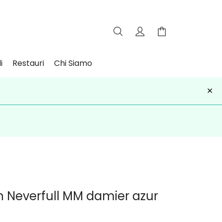
i
Restauri
Chi Siamo
×
iviti
on Neverfull MM damier azur