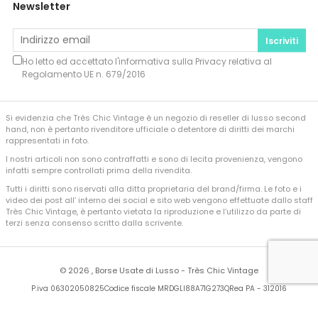
Newsletter
Iscriviti
Ho letto ed accettato l'informativa sulla
Privacy
relativa al
Regolamento UE n. 679/2016
Si evidenzia che Très Chic Vintage è un negozio di reseller di lusso second
hand, non è pertanto rivenditore ufficiale o detentore di diritti dei marchi
rappresentati in foto.
I nostri articoli non sono contraffatti e sono di lecita provenienza, vengono
infatti sempre controllati prima della rivendita.
Tutti i diritti sono riservati alla ditta proprietaria del brand/firma. Le foto e i
video dei post all’ interno dei social e sito web vengono effettuate dallo staff
Très Chic Vintage, è pertanto vietata la riproduzione e l’utilizzo da parte di
terzi senza consenso scritto dalla scrivente.
©
2026 , Borse Usate di Lusso - Très Chic Vintage
P.iva 06302050825
Codice fiscale MRDGLI88A71G273Q
Rea PA - 312016
Developed by
Sferica Srl