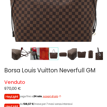
Borsa Louis Vuitton Neverfull GM
Venduto
970,00
€
paga fino a
24 rate
,
scopri di più
da
138,57 €
/mese per 7 mesi senza interessi