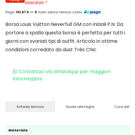
scopri di più
Paga
161,67 €
in
6
mesi senza nessun costo
Borsa Louis Vuitton Neverfull GM con iniziali P.N. Da
portare a spalla questa borsa è perfetta per tutti i
giorni con svariati tipi di outfit. Articolo in ottime
condizioni corredato da dust Très Chic
Contattaci via Whataspp per maggiori
informazioni
Scheda tecnica
Guida alle taglie
Cura del pr
Materiale