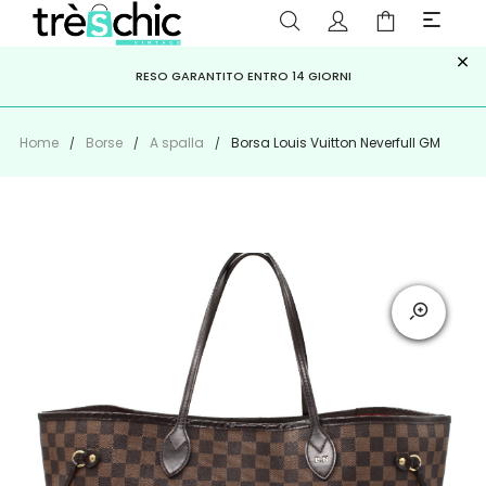
×
ISCRIVITI ALLA NEWSLETTER PER NON PERDERE SCONTI E
Scopri
Iscriviti
PAGA A RATE CON
RESO GARANTITO ENTRO 14 GIORNI
KLARNA
,
HEYLIGHT
,
APPAGO
OFFERTE IMPERDIBILI!
Home
Borse
A spalla
Borsa Louis Vuitton Neverfull GM