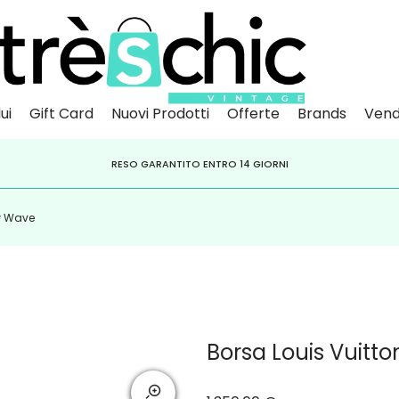
ui
Gift Card
Nuovi Prodotti
Offerte
Brands
Vend
Scopri
Iscr
IVITI ALLA NEWSLETTER PER NON PERDERE SCONTI E OFFERTE IMPERDIBILI!
PAGA A RATE CON
RESO GARANTITO ENTRO 14 GIORNI
KLARNA
,
HEYLIGHT
,
APPAGO
w Wave
Borsa Louis Vuitt