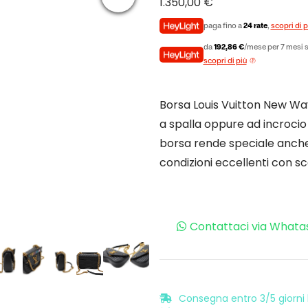
1.350,00
€
paga fino a
24 rate
,
scopri di p
da
192,86 €
/mese per 7 mesi s
scopri di più
Borsa Louis Vuitton New Wa
a spalla oppure ad incrocio
borsa rende speciale anche i
condizioni eccellenti con sc
Contattaci via Whata
Consegna entro 3/5 giorni l