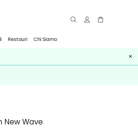
i
Restauri
Chi Siamo
×
iviti
on New Wave