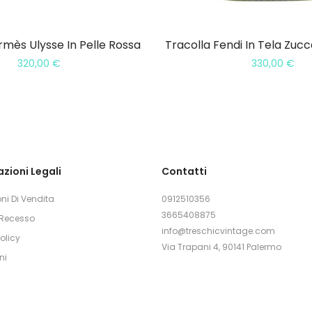
mès Ulysse In Pelle Rossa
Tracolla Fendi In Tela Zucc
320,00
€
330,00
€
zioni Legali
Contatti
ni Di Vendita
0912510356
3665408875
i Recesso
info@treschicvintage.com
olicy
Via Trapani 4, 90141 Palermo
ni