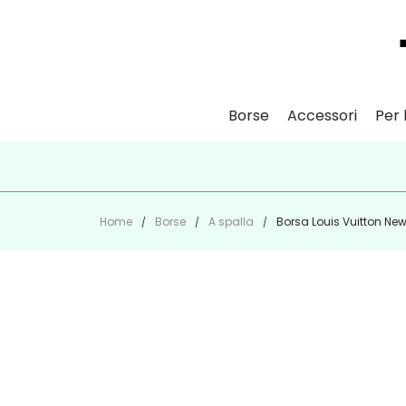
Borse
Accessori
Per l
ISCR
Home
Borse
A spalla
Borsa Louis Vuitton Ne