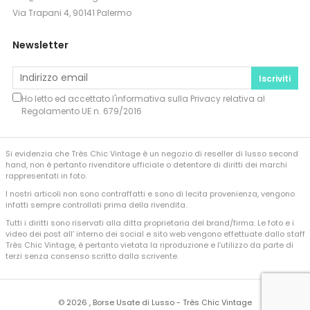
Via Trapani 4, 90141 Palermo
Newsletter
Iscriviti
Ho letto ed accettato l'informativa sulla
Privacy
relativa al
Regolamento UE n. 679/2016
Si evidenzia che Très Chic Vintage è un negozio di reseller di lusso second
hand, non è pertanto rivenditore ufficiale o detentore di diritti dei marchi
rappresentati in foto.
I nostri articoli non sono contraffatti e sono di lecita provenienza, vengono
infatti sempre controllati prima della rivendita.
Tutti i diritti sono riservati alla ditta proprietaria del brand/firma. Le foto e i
video dei post all’ interno dei social e sito web vengono effettuate dallo staff
Très Chic Vintage, è pertanto vietata la riproduzione e l’utilizzo da parte di
terzi senza consenso scritto dalla scrivente.
©
2026 , Borse Usate di Lusso - Très Chic Vintage