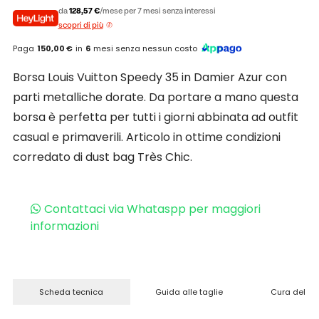
da
128,57 €
/mese per 7 mesi senza interessi
scopri di più
Paga
150,00 €
in
6
mesi senza nessun costo
Borsa Louis Vuitton Speedy 35 in Damier Azur con
parti metalliche dorate. Da portare a mano questa
borsa è perfetta per tutti i giorni abbinata ad outfit
casual e primaverili. Articolo in ottime condizioni
corredato di dust bag Très Chic.
Contattaci via Whataspp per maggiori
informazioni
Scheda tecnica
Guida alle taglie
Cura del pr