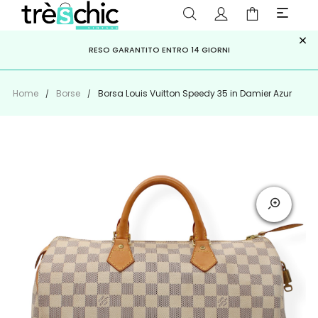
×
ISCRIVITI ALLA NEWSLETTER PER NON PERDERE SCONTI E
Scopri
Iscriviti
PAGA A RATE CON
RESO GARANTITO ENTRO 14 GIORNI
KLARNA
,
HEYLIGHT
,
APPAGO
OFFERTE IMPERDIBILI!
Home
Borse
Borsa Louis Vuitton Speedy 35 in Damier Azur