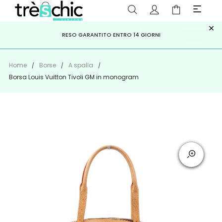
×
ISCRIVITI ALLA NEWSLETTER PER NON PERDERE SCONTI E
Scopri
Iscriviti
PAGA A RATE CON
RESO GARANTITO ENTRO 14 GIORNI
KLARNA
,
HEYLIGHT
,
APPAGO
OFFERTE IMPERDIBILI!
Home
Borse
A spalla
Borsa Louis Vuitton Tivoli GM in monogram