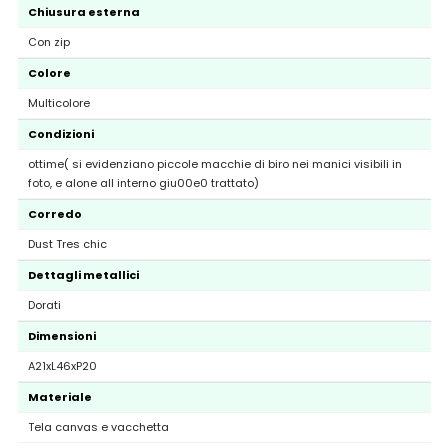
Chiusura esterna
Con zip
Colore
Multicolore
Condizioni
ottime( si evidenziano piccole macchie di biro nei manici visibili in
foto, e alone all interno giu00e0 trattato)
Corredo
Dust Tres chic
Dettagli metallici
Dorati
Dimensioni
A21xL46xP20
Materiale
Tela canvas e vacchetta