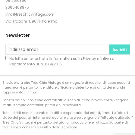
0912510356
3665408875
info@treschicvintage.com
Via Trapani 4, 90141 Palermo
Newsletter
Iscriviti
Ho letto ed accettato l'informativa sulla
Privacy
relativa al
Regolamento UE n. 679/2016
Si evidenzia che Très Chic Vintage è un negozio di reseller di lusso second
hand, non è pertanto rivenditore ufficiale o detentore di diritti dei marchi
rappresentati in foto.
I nostri articoli non sono contraffatti e sono di lecita provenienza, vengono
infatti sempre controllati prima della rivendita.
Tutti i diritti sono riservati alla ditta proprietaria del brand/firma. Le foto e i
video dei post all’ interno dei social e sito web vengono effettuate dallo staff
Très Chic Vintage, è pertanto vietata la riproduzione e l’utilizzo da parte di
terzi senza consenso scritto dalla scrivente.