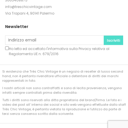
3665408875
info@treschicvintage.com
Via Trapani 4, 90141 Palermo
Newsletter
Iscriviti
Ho letto ed accettato l'informativa sulla
Privacy
relativa al
Regolamento UE n. 679/2016
Si evidenzia che Très Chic Vintage è un negozio di reseller di lusso second
hand, non è pertanto rivenditore ufficiale o detentore di diritti dei marchi
rappresentati in foto.
I nostri articoli non sono contraffatti e sono di lecita provenienza, vengono
infatti sempre controllati prima della rivendita.
Tutti i diritti sono riservati alla ditta proprietaria del brand/firma. Le foto e i
video dei post all’ interno dei social e sito web vengono effettuate dallo staff
Très Chic Vintage, è pertanto vietata la riproduzione e l’utilizzo da parte di
terzi senza consenso scritto dalla scrivente.