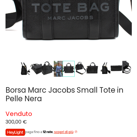
Borsa Marc Jacobs Small Tote in
Pelle Nera
Venduto
300,00
€
paga fino a
12 rate
,
scopri di più