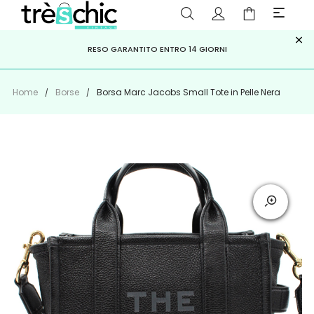
×
ISCRIVITI ALLA NEWSLETTER PER NON PERDERE SCONTI E
Scopri
Iscriviti
PAGA A RATE CON
RESO GARANTITO ENTRO 14 GIORNI
KLARNA
,
HEYLIGHT
,
APPAGO
OFFERTE IMPERDIBILI!
Home
Borse
Borsa Marc Jacobs Small Tote in Pelle Nera