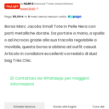
da
42,86 €
/mese per 7 mesi senza interessi
scopri di più
Paga
50,00 €
in
6
mesi senza nessun costo
Borsa Marc Jacobs Small Tote in Pelle Nera con
parti metalliche dorate. Da portare a mano, a spalla
o ad incrocio grazie alla sua tracolla regolabile a
movibile, questa borsa si abbina ad outfit casual.
Articolo in condizioni eccellenti corredato di dust
bag Très Chic.
Contattaci via Whataspp per maggiori
informazioni
Scheda tecnica
Guida alle taglie
Cura del pr