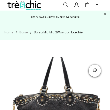
×
ISCRIVITI ALLA NEWSLETTER PER NON PERDERE SCONTI E
Scopri
Iscriviti
PAGA A RATE CON
RESO GARANTITO ENTRO 14 GIORNI
KLARNA
,
HEYLIGHT
,
APPAGO
OFFERTE IMPERDIBILI!
Home
Borse
Borsa Miu Miu 2Way con borchie