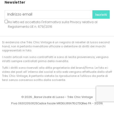
Newsletter
Iscriviti
Ho letto ed accettato l'informativa sulla
Privacy
relativa al
Regolamento UE n. 679/2016
Si evidenzia che Très Chic Vintage è un negozio di reseller di lusso second
hand, non è pertanto rivenditore ufficiale o detentore di diritti dei marchi
rappresentati in foto.
I nostri articoli non sono contraffatti e sono di lecita provenienza, vengono
infatti sempre controllati prima della rivendita.
Tutti i diritti sono riservati alla ditta proprietaria del brand/firma. Le foto e i
video dei post all’ interno dei social e sito web vengono effettuate dallo staff
Très Chic Vintage, è pertanto vietata la riproduzione e l’utilizzo da parte di
terzi senza consenso scritto dalla scrivente.
©
2026 , Borse Usate di Lusso - Très Chic Vintage
P.iva 06302050825
Codice fiscale MRDGLI88A71G273Q
Rea PA - 312016
Developed by
Sferica Srl