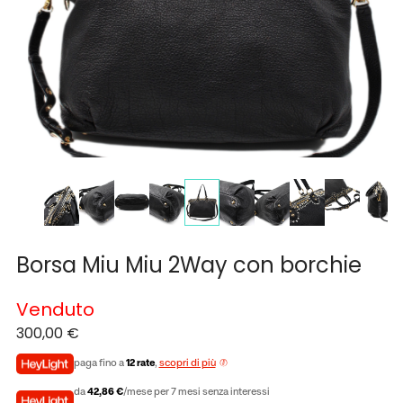
Borsa Miu Miu 2Way con borchie
Venduto
300,00
€
paga fino a
12 rate
,
scopri di più
da
42,86 €
/mese per 7 mesi senza interessi