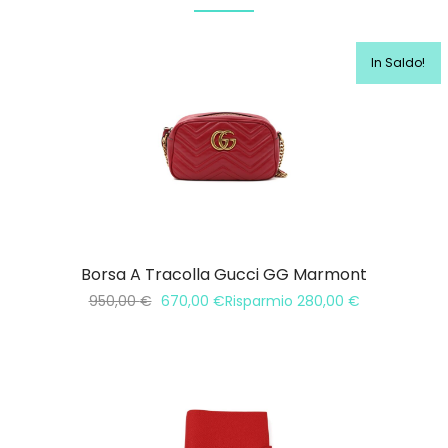
In Saldo!
Borsa A Tracolla Gucci GG Marmont
950,00
€
670,00
€
Risparmio
280,00
€