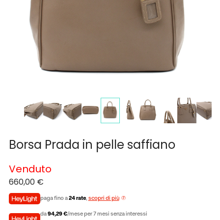
Borsa Prada in pelle saffiano
Venduto
660,00
€
paga fino a
24 rate
,
scopri di più
da
94,29 €
/mese per 7 mesi senza interessi