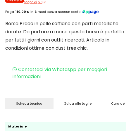
scopri di più
Paga
110,00 €
in
6
mesi senza nessun costo
Borsa Prada in pelle saffiano con parti metalliche
dorate. Da portare a mano questa borsa è perfetta
per tutti i giorni con outfit ricercati. Articolo in
condizioni ottime con dust tres chic.
Contattaci via Whataspp per maggiori
informazioni
Scheda tecnica
Guida alle taglie
Cura del pr
Materiale