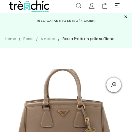
×
ISCRIVITI ALLA NEWSLETTER PER NON PERDERE SCONTI E
Scopri
Iscriviti
PAGA A RATE CON
RESO GARANTITO ENTRO 14 GIORNI
KLARNA
,
HEYLIGHT
,
APPAGO
OFFERTE IMPERDIBILI!
Home
Borse
A mano
Borsa Prada in pelle saffiano