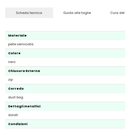
Scheda tecnica
Guida alle taglie
Cura del pr
Materiale
pelle verniciata
Colore
nero
Chiusura Esterna
zip
Corredo
dust bag
Dettagli metallici
dorati
Condizioni