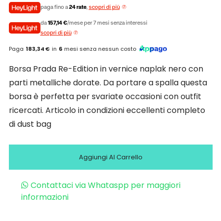
paga fino a
24 rate
,
scopri di più
da
157,14 €
/mese per 7 mesi senza interessi
scopri di più
Paga
183,34 €
in
6
mesi senza nessun costo
Borsa Prada Re-Edition in vernice naplak nero con
parti metalliche dorate. Da portare a spalla questa
borsa è perfetta per svariate occasioni con outfit
ricercati. Articolo in condizioni eccellenti completo
di dust bag
Aggiungi Al Carrello
Contattaci via Whataspp per maggiori
informazioni