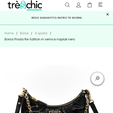
×
ISCRIVITI ALLA NEWSLETTER PER NON PERDERE SCONTI E
Scopri
Iscriviti
PAGA A RATE CON
RESO GARANTITO ENTRO 14 GIORNI
KLARNA
,
HEYLIGHT
,
APPAGO
OFFERTE IMPERDIBILI!
Home
Borse
A spalla
Borsa Prada Re-Edition in vernice naplak nero