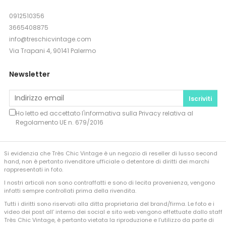
0912510356
3665408875
info@treschicvintage.com
Via Trapani 4, 90141 Palermo
Newsletter
Iscriviti
Ho letto ed accettato l'informativa sulla
Privacy
relativa al
Regolamento UE n. 679/2016
Si evidenzia che Très Chic Vintage è un negozio di reseller di lusso second
hand, non è pertanto rivenditore ufficiale o detentore di diritti dei marchi
rappresentati in foto.
I nostri articoli non sono contraffatti e sono di lecita provenienza, vengono
infatti sempre controllati prima della rivendita.
Tutti i diritti sono riservati alla ditta proprietaria del brand/firma. Le foto e i
video dei post all’ interno dei social e sito web vengono effettuate dallo staff
Très Chic Vintage, è pertanto vietata la riproduzione e l’utilizzo da parte di