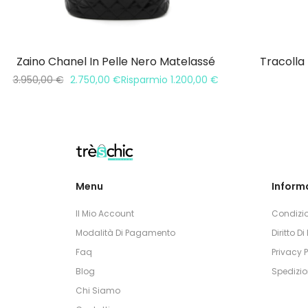
Zaino Chanel In Pelle Nero Matelassé
Tracolla
3.950,00
€
2.750,00
€
Risparmio
1.200,00
€
Menu
Informa
Il Mio Account
Condizio
Modalità Di Pagamento
Diritto D
Faq
Privacy P
Blog
Spedizio
Chi Siamo