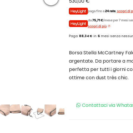
530,00
€
paga fino a
24 rate
,
scopri di p
da
75,71 €
/mese per 7 mesi se
scopri di più
Paga
88,34 €
in
6
mesi senza nessun
Borsa Stella McCartney Fala
argentate. Da portare a ma
perfetta per tutti i giorni con
ottime con dust très chic.
Contattaci via Whata