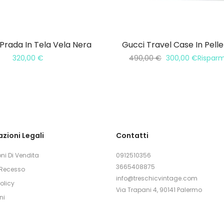
 Prada In Tela Vela Nera
Gucci Travel Case In Pell
320,00
€
490,00
€
300,00
€
Rispar
zioni Legali
Contatti
ni Di Vendita
0912510356
3665408875
i Recesso
info@treschicvintage.com
olicy
Via Trapani 4, 90141 Palermo
ni