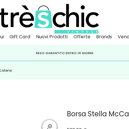
ui
Gift Card
Nuovi Prodotti
Offerte
Brands
Vend
Scopri
Iscr
IVITI ALLA NEWSLETTER PER NON PERDERE SCONTI E OFFERTE IMPERDIBILI!
PAGA A RATE CON
RESO GARANTITO ENTRO 14 GIORNI
KLARNA
,
HEYLIGHT
,
APPAGO
 catene
Borsa Stella McCa