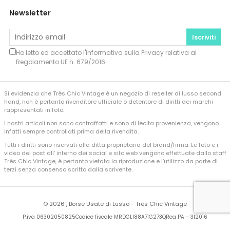
Newsletter
Iscriviti
Ho letto ed accettato l'informativa sulla
Privacy
relativa al
Regolamento UE n. 679/2016
Si evidenzia che Très Chic Vintage è un negozio di reseller di lusso second
hand, non è pertanto rivenditore ufficiale o detentore di diritti dei marchi
rappresentati in foto.
I nostri articoli non sono contraffatti e sono di lecita provenienza, vengono
infatti sempre controllati prima della rivendita.
Tutti i diritti sono riservati alla ditta proprietaria del brand/firma. Le foto e i
video dei post all’ interno dei social e sito web vengono effettuate dallo staff
Très Chic Vintage, è pertanto vietata la riproduzione e l’utilizzo da parte di
terzi senza consenso scritto dalla scrivente.
©
2026 , Borse Usate di Lusso - Très Chic Vintage
P.iva 06302050825
Codice fiscale MRDGLI88A71G273Q
Rea PA - 312016
Developed by
Sferica Srl