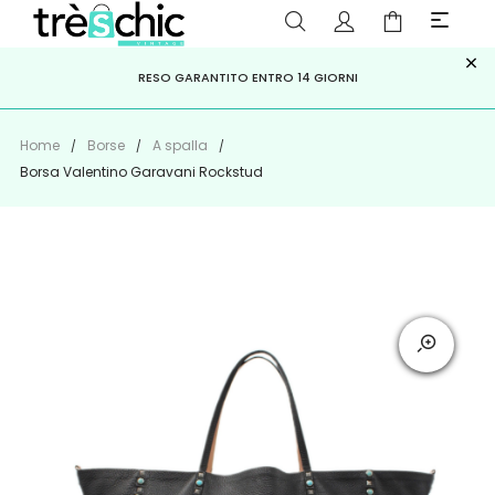
×
ISCRIVITI ALLA NEWSLETTER PER NON PERDERE SCONTI E
Scopri
Iscriviti
PAGA A RATE CON
RESO GARANTITO ENTRO 14 GIORNI
KLARNA
,
HEYLIGHT
,
APPAGO
OFFERTE IMPERDIBILI!
Home
Borse
A spalla
Borsa Valentino Garavani Rockstud