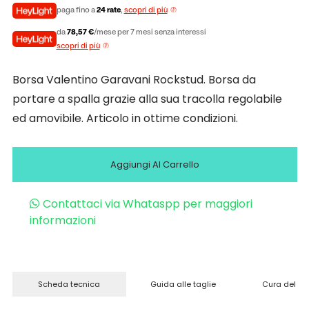
paga fino a
24 rate
,
scopri di più
da
78,57 €
/mese per 7 mesi senza interessi
scopri di più
Borsa Valentino Garavani Rockstud. Borsa da
portare a spalla grazie alla sua tracolla regolabile
ed amovibile. Articolo in ottime condizioni.
Aggiungi Al Carrello
Contattaci via Whataspp per maggiori
informazioni
Scheda tecnica
Guida alle taglie
Cura del pr