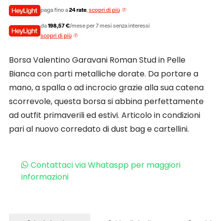
paga fino a
24 rate
,
scopri di più
da
198,57 €
/mese per 7 mesi senza interessi
scopri di più
Borsa Valentino Garavani Roman Stud in Pelle
Bianca con parti metalliche dorate. Da portare a
mano, a spalla o ad incrocio grazie alla sua catena
scorrevole, questa borsa si abbina perfettamente
ad outfit primaverili ed estivi. Articolo in condizioni
pari al nuovo corredato di dust bag e cartellini.
Contattaci via Whataspp per maggiori
informazioni