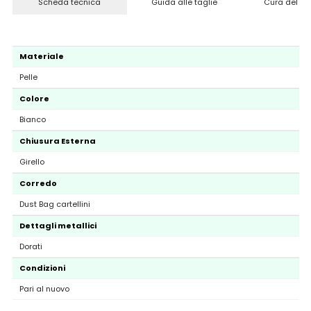
Scheda tecnica
Guida alle taglie
Cura del pr
Materiale
Pelle
Colore
Bianco
Chiusura Esterna
Girello
Corredo
Dust Bag cartellini
Dettagli metallici
Dorati
Condizioni
Pari al nuovo