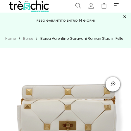
×
ISCRIVITI ALLA NEWSLETTER PER NON PERDERE SCONTI E
Scopri
Iscriviti
PAGA A RATE CON
RESO GARANTITO ENTRO 14 GIORNI
KLARNA
,
HEYLIGHT
,
APPAGO
OFFERTE IMPERDIBILI!
Home
Borse
Borsa Valentino Garavani Roman Stud in Pelle