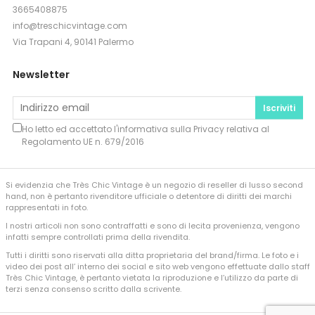
3665408875
info@treschicvintage.com
Via Trapani 4, 90141 Palermo
Newsletter
Iscriviti
Ho letto ed accettato l'informativa sulla
Privacy
relativa al
Regolamento UE n. 679/2016
Si evidenzia che Très Chic Vintage è un negozio di reseller di lusso second
hand, non è pertanto rivenditore ufficiale o detentore di diritti dei marchi
rappresentati in foto.
I nostri articoli non sono contraffatti e sono di lecita provenienza, vengono
infatti sempre controllati prima della rivendita.
Tutti i diritti sono riservati alla ditta proprietaria del brand/firma. Le foto e i
video dei post all’ interno dei social e sito web vengono effettuate dallo staff
Très Chic Vintage, è pertanto vietata la riproduzione e l’utilizzo da parte di
terzi senza consenso scritto dalla scrivente.