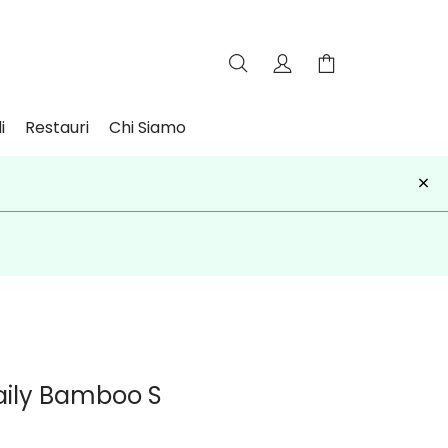
i
Restauri
Chi Siamo
×
iviti
aily Bamboo S