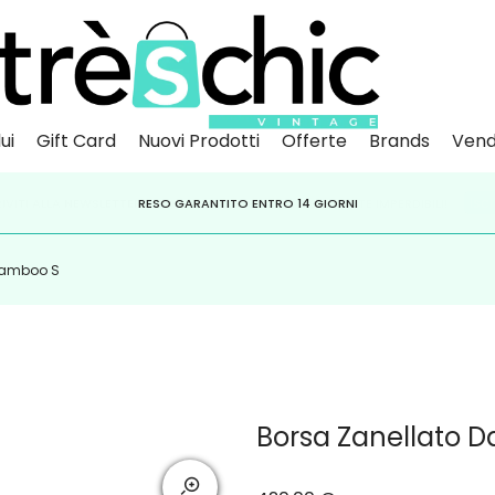
ui
Gift Card
Nuovi Prodotti
Offerte
Brands
Vend
Scopri
Iscr
IVITI ALLA NEWSLETTER PER NON PERDERE SCONTI E OFFERTE IMPERDIBILI!
PAGA A RATE CON
RESO GARANTITO ENTRO 14 GIORNI
KLARNA
,
HEYLIGHT
,
APPAGO
 Bamboo S
Borsa Zanellato D