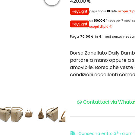
420,00
€
paga fino a
18 rate
,
scopri di p
da
60,00 €
/mese per 7 mesi se
scopri di più
Paga
70,00 €
in
6
mesi senza nessun
Borsa Zanellato Daily Bamb
portare a mano oppure a spa
amovibile. Borsa che veste an
condizioni eccellenti corred
Contattaci via Whata
Consegna entro 3/5 giorni l