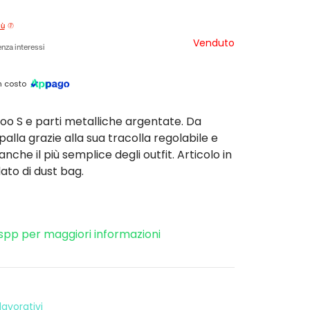
iù
Venduto
nza interessi
 costo
oo S e parti metalliche argentate. Da
lla grazie alla sua tracolla regolabile e
che il più semplice degli outfit. Articolo in
ato di dust bag.
spp per maggiori informazioni
avorativi