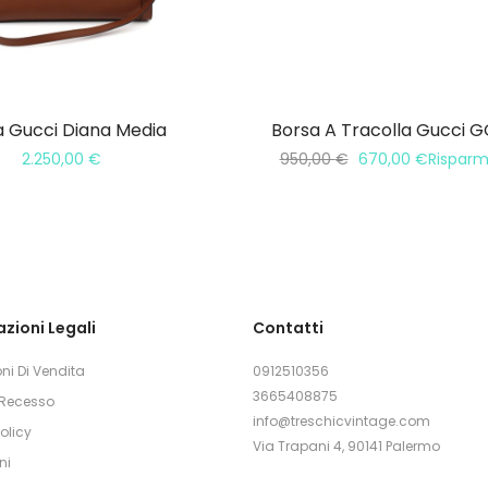
a Gucci Diana Media
Borsa A Tracolla Gucci
2.250,00
€
950,00
€
670,00
€
Rispar
zioni Legali
Contatti
ni Di Vendita
0912510356
3665408875
i Recesso
info@treschicvintage.com
olicy
Via Trapani 4, 90141 Palermo
ni