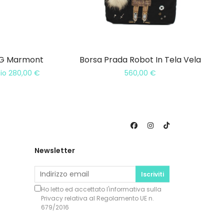
 GG Marmont
Borsa Prada Robot In Tela Vela
mio
280,00
€
560,00
€
Newsletter
Iscriviti
Ho letto ed accettato l'informativa sulla
Privacy
relativa al Regolamento UE n.
679/2016