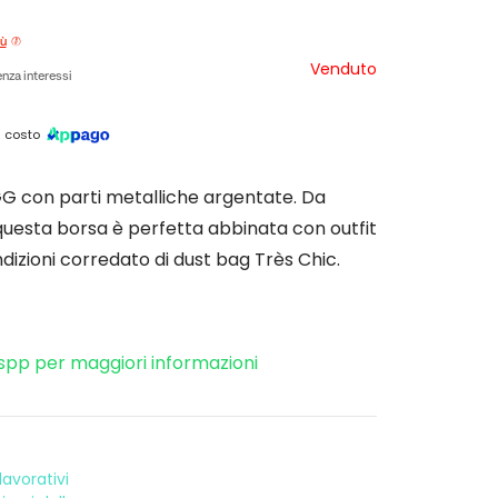
iù
Venduto
nza interessi
 costo
GG con parti metalliche argentate. Da
questa borsa è perfetta abbinata con outfit
ndizioni corredato di dust bag Très Chic.
spp per maggiori informazioni
avorativi