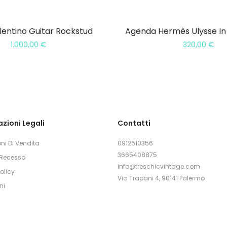
lentino Guitar Rockstud
Agenda Hermès Ulysse In 
1.000,00
€
320,00
€
zioni Legali
Contatti
ni Di Vendita
0912510356
3665408875
i Recesso
info@treschicvintage.com
olicy
Via Trapani 4, 90141 Palermo
ni