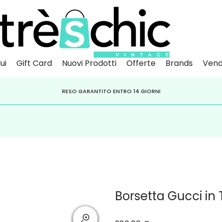
ui
Gift Card
Nuovi Prodotti
Offerte
Brands
Vend
Scopri
Iscr
IVITI ALLA NEWSLETTER PER NON PERDERE SCONTI E OFFERTE IMPERDIBILI!
PAGA A RATE CON
RESO GARANTITO ENTRO 14 GIORNI
KLARNA
,
HEYLIGHT
,
APPAGO
Borsetta Gucci in