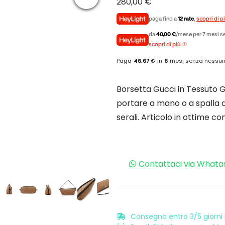
280,00
€
paga fino a
12 rate
,
scopri di p
da
40,00 €
/mese per 7 mesi se
scopri di più
Paga
46,67 €
in
6
mesi senza nessun
Borsetta Gucci in Tessuto 
portare a mano o a spalla 
serali. Articolo in ottime co
Contattaci via Whata
Consegna entro 3/5 giorni l