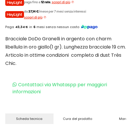
paga fino a
12 rate
,
scopri di più
da
37,14 €
/mese per 7 mesi senza interessi
scopri di più
Paga
43,34 €
in
6
mesi senza nessun costo
Bracciale DoDo Granelli in argento con charm
libellula in oro giallo(1 gr). Lunghezza bracciale 19 cm.
Articolo in ottime condizioni completo di dust Très
Chic.
Contattaci via Whataspp per maggiori
informazioni
Scheda tecnica
Cura del prodotto
Marchi