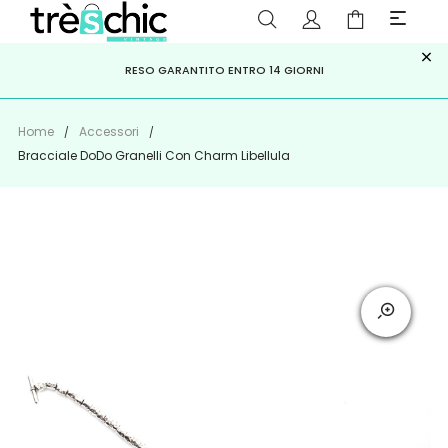
×
ISCRIVITI ALLA NEWSLETTER PER NON PERDERE SCONTI E
Scopri
Iscriviti
PAGA A RATE CON
RESO GARANTITO ENTRO 14 GIORNI
KLARNA
,
HEYLIGHT
,
APPAGO
OFFERTE IMPERDIBILI!
Home
Accessori
Bracciale DoDo Granelli Con Charm Libellula