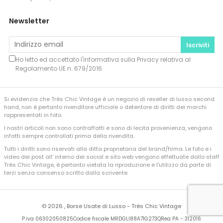
Newsletter
Iscriviti
Ho letto ed accettato l'informativa sulla
Privacy
relativa al
Regolamento UE n. 679/2016
Si evidenzia che Très Chic Vintage è un negozio di reseller di lusso second
hand, non è pertanto rivenditore ufficiale o detentore di diritti dei marchi
rappresentati in foto.
I nostri articoli non sono contraffatti e sono di lecita provenienza, vengono
infatti sempre controllati prima della rivendita.
Tutti i diritti sono riservati alla ditta proprietaria del brand/firma. Le foto e i
video dei post all’ interno dei social e sito web vengono effettuate dallo staff
Très Chic Vintage, è pertanto vietata la riproduzione e l’utilizzo da parte di
terzi senza consenso scritto dalla scrivente.
©
2026 , Borse Usate di Lusso - Très Chic Vintage
P.iva 06302050825
Codice fiscale MRDGLI88A71G273Q
Rea PA - 312016