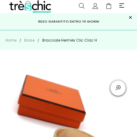
×
ISCRIVITI ALLA NEWSLETTER PER NON PERDERE SCONTI E
Scopri
Iscriviti
PAGA A RATE CON
RESO GARANTITO ENTRO 14 GIORNI
KLARNA
,
HEYLIGHT
,
APPAGO
OFFERTE IMPERDIBILI!
Home
Borse
Bracciale Hermès Clic Clac H