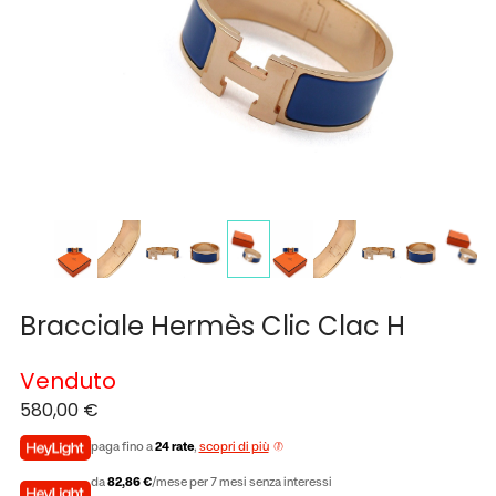
Bracciale Hermès Clic Clac H
Venduto
580,00
€
paga fino a
24 rate
,
scopri di più
da
82,86 €
/mese per 7 mesi senza interessi