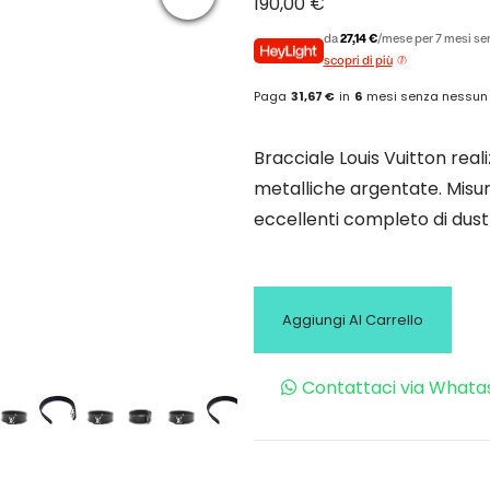
190,00
€
da
27,14 €
/mese per 7 mesi sen
scopri di più
Paga
31,67 €
in
6
mesi senza nessun
Bracciale Louis Vuitton real
metalliche argentate. Misura
eccellenti completo di dust
Aggiungi Al Carrello
Contattaci via Whata