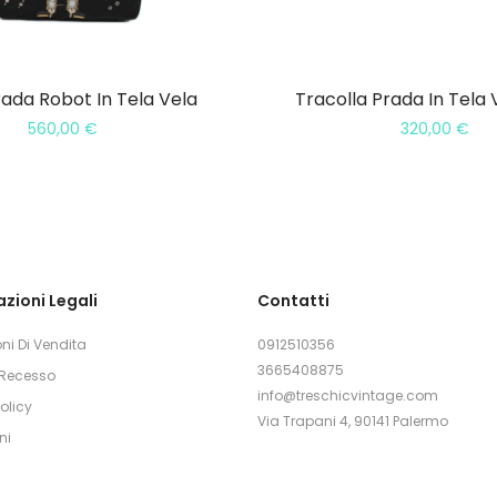
ada Robot In Tela Vela
Tracolla Prada In Tela 
560,00
€
320,00
€
zioni Legali
Contatti
ni Di Vendita
0912510356
3665408875
i Recesso
info@treschicvintage.com
olicy
Via Trapani 4, 90141 Palermo
ni