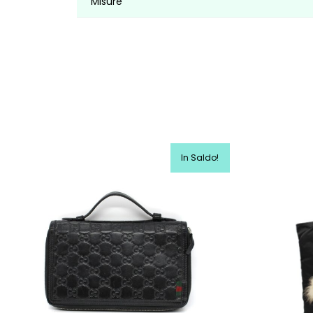
Misure
In Saldo!