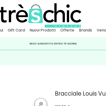
ui
Gift Card
Nuovi Prodotti
Offerte
Brands
Vend
Scopri
Iscr
IVITI ALLA NEWSLETTER PER NON PERDERE SCONTI E OFFERTE IMPERDIBILI!
PAGA A RATE CON
RESO GARANTITO ENTRO 14 GIORNI
KLARNA
,
HEYLIGHT
,
APPAGO
Bracciale Louis Vu