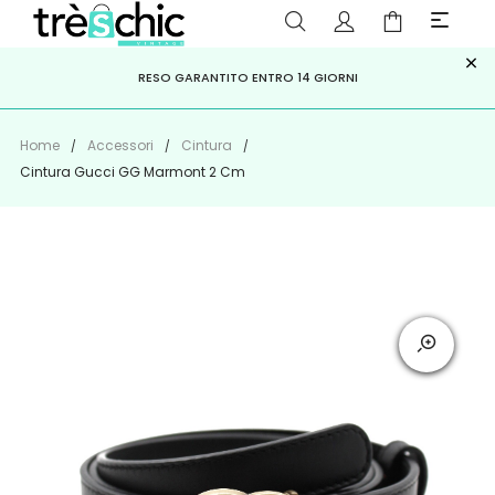
×
ISCRIVITI ALLA NEWSLETTER PER NON PERDERE SCONTI E
Scopri
Iscriviti
PAGA A RATE CON
RESO GARANTITO ENTRO 14 GIORNI
KLARNA
,
HEYLIGHT
,
APPAGO
OFFERTE IMPERDIBILI!
Home
Accessori
Cintura
Cintura Gucci GG Marmont 2 Cm