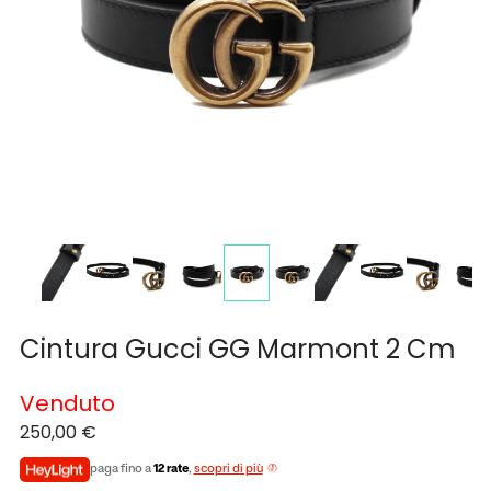
Cintura Gucci GG Marmont 2 Cm
Venduto
250,00
€
paga fino a
12 rate
,
scopri di più