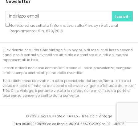
Newsletter
Iscriviti
Ho letto ed accettato l'informativa sulla
Privacy
relativa al
Regolamento UE n. 679/2016
Si evidenzia che Très Chic Vintage è un negozio di reseller di lusso second
hand, non è pertanto rivenditore ufficiale o detentore di diritti dei marchi
rappresentati in foto.
I nostri articoli non sono contraffatti e sono di lecita provenienza, vengono
infatti sempre controllati prima della rivendita.
Tutti i diritti sono riservati alla ditta proprietaria del brand/firma. Le foto e i
video dei post all’ interno dei social e sito web vengono effettuate dallo staff
Très Chic Vintage, è pertanto vietata la riproduzione e l’utilizzo da parte di
terzi senza consenso scritto dalla scrivente.
©
2026 , Borse Usate di Lusso - Très Chic Vintage
P.iva 06302050825
Codice fiscale MRDGLI88A71G273Q
Rea PA - 312016
Developed by
Sferica Srl