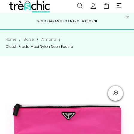
×
ISCRIVITI ALLA NEWSLETTER PER NON PERDERE SCONTI E
Scopri
Iscriviti
PAGA A RATE CON
RESO GARANTITO ENTRO 14 GIORNI
KLARNA
,
HEYLIGHT
,
APPAGO
OFFERTE IMPERDIBILI!
Home
Borse
A mano
Clutch Prada Maxi Nylon Neon Fucsia