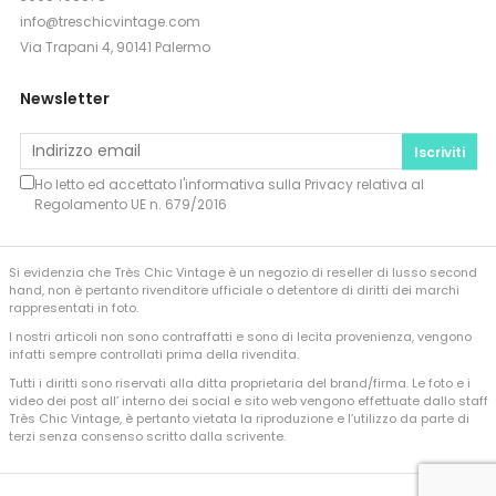
info@treschicvintage.com
Via Trapani 4, 90141 Palermo
Newsletter
Iscriviti
Ho letto ed accettato l'informativa sulla
Privacy
relativa al
Regolamento UE n. 679/2016
Si evidenzia che Très Chic Vintage è un negozio di reseller di lusso second
hand, non è pertanto rivenditore ufficiale o detentore di diritti dei marchi
rappresentati in foto.
I nostri articoli non sono contraffatti e sono di lecita provenienza, vengono
infatti sempre controllati prima della rivendita.
Tutti i diritti sono riservati alla ditta proprietaria del brand/firma. Le foto e i
video dei post all’ interno dei social e sito web vengono effettuate dallo staff
Très Chic Vintage, è pertanto vietata la riproduzione e l’utilizzo da parte di
terzi senza consenso scritto dalla scrivente.