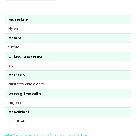
Materiale
Nylon
Colore
fucsia
Chiusura Esterna
zip
Corredo
dust très chic e card
Dettagli metallici
argentati
Condizioni
eccellenti
Consegna entro 3/5 giorni lavorativi