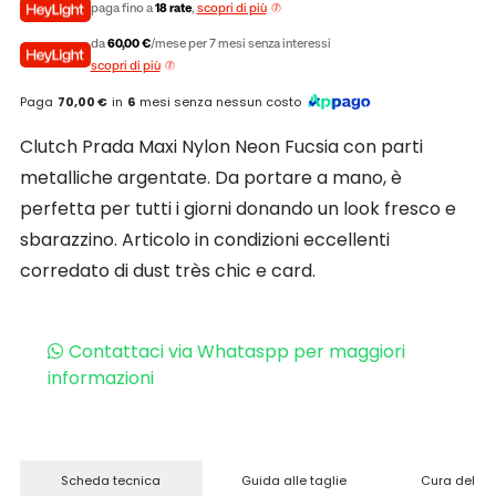
paga fino a
18 rate
,
scopri di più
da
60,00 €
/mese per 7 mesi senza interessi
scopri di più
Paga
70,00 €
in
6
mesi senza nessun costo
Clutch Prada Maxi Nylon Neon Fucsia con parti
metalliche argentate. Da portare a mano, è
perfetta per tutti i giorni donando un look fresco e
sbarazzino. Articolo in condizioni eccellenti
corredato di dust très chic e card.
Contattaci via Whataspp per maggiori
informazioni
Scheda tecnica
Guida alle taglie
Cura del pr