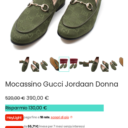
Mocassino Gucci Jordaan Donna
390,00
€
520,00
€
Risparmio
130,00
€
paga fino a
18 rate
,
scopri di più
da
55,71 €
/mese per 7 mesi senza interessi