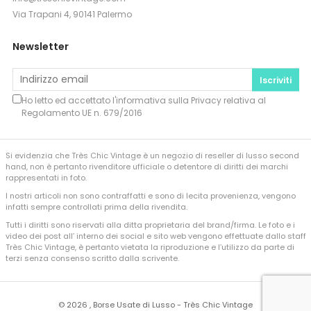
Via Trapani 4, 90141 Palermo
Newsletter
Iscriviti
Ho letto ed accettato l'informativa sulla
Privacy
relativa al
Regolamento UE n. 679/2016
Si evidenzia che Très Chic Vintage è un negozio di reseller di lusso second
hand, non è pertanto rivenditore ufficiale o detentore di diritti dei marchi
rappresentati in foto.
I nostri articoli non sono contraffatti e sono di lecita provenienza, vengono
infatti sempre controllati prima della rivendita.
Tutti i diritti sono riservati alla ditta proprietaria del brand/firma. Le foto e i
video dei post all’ interno dei social e sito web vengono effettuate dallo staff
Très Chic Vintage, è pertanto vietata la riproduzione e l’utilizzo da parte di
terzi senza consenso scritto dalla scrivente.
©
2026 , Borse Usate di Lusso - Très Chic Vintage