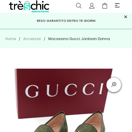
×
ISCRIVITI ALLA NEWSLETTER PER NON PERDERE SCONTI E
Scopri
Iscriviti
PAGA A RATE CON
RESO GARANTITO ENTRO 14 GIORNI
KLARNA
,
HEYLIGHT
,
APPAGO
OFFERTE IMPERDIBILI!
Home
Accessori
Mocassino Gucci Jordaan Donna