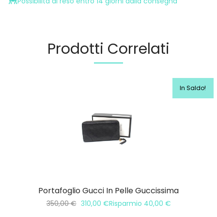
Possibilità di reso entro 14 giorni dalla consegna
Prodotti Correlati
In Saldo!
Portafoglio Gucci In Pelle Guccissima
350,00
€
310,00
€
Risparmio
40,00
€