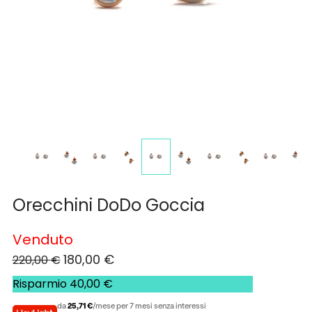
Orecchini DoDo Goccia
Venduto
180,00
€
220,00
€
Risparmio
40,00
€
da
25,71 €
/mese per 7 mesi senza interessi