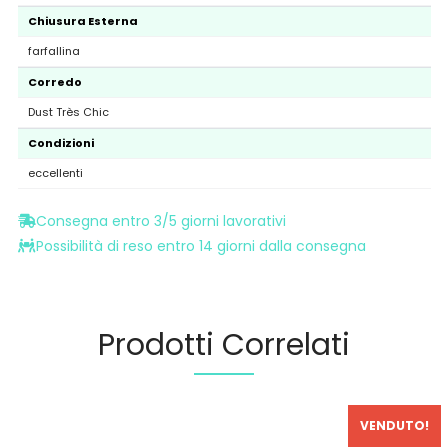
Chiusura Esterna
farfallina
Corredo
Dust Très Chic
Condizioni
eccellenti
Consegna entro 3/5 giorni lavorativi
Possibilità di reso entro 14 giorni dalla consegna
Prodotti Correlati
VENDUTO!
In Saldo!