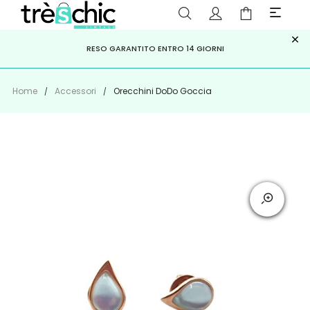
×
ISCRIVITI ALLA NEWSLETTER PER NON PERDERE SCONTI E
Scopri
Iscriviti
PAGA A RATE CON
RESO GARANTITO ENTRO 14 GIORNI
KLARNA
,
HEYLIGHT
,
APPAGO
OFFERTE IMPERDIBILI!
Home
Accessori
Orecchini DoDo Goccia