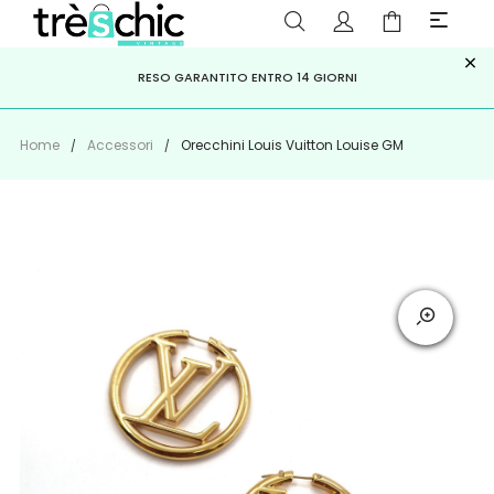
×
ISCRIVITI ALLA NEWSLETTER PER NON PERDERE SCONTI E
Scopri
Iscriviti
PAGA A RATE CON
RESO GARANTITO ENTRO 14 GIORNI
KLARNA
,
HEYLIGHT
,
APPAGO
OFFERTE IMPERDIBILI!
Home
Accessori
Orecchini Louis Vuitton Louise GM