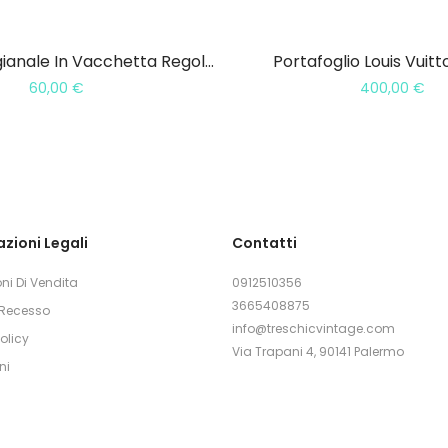
Tracolla Artigianale In Vacchetta Regolabile 20MM
Portafoglio Louis Vuitt
60,00
€
400,00
€
zioni Legali
Contatti
ni Di Vendita
0912510356
3665408875
i Recesso
info@treschicvintage.com
olicy
Via Trapani 4, 90141 Palermo
ni