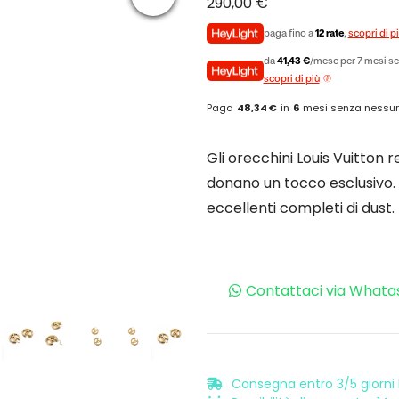
290,00
€
paga fino a
12 rate
,
scopri di p
da
41,43 €
/mese per 7 mesi se
scopri di più
Paga
48,34 €
in
6
mesi senza nessun
Gli orecchini Louis Vuitton r
donano un tocco esclusivo. M
eccellenti completi di dust.
Contattaci via Whata
Consegna entro 3/5 giorni l