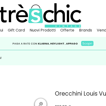
ui
Gift Card
Nuovi Prodotti
Offerte
Brands
Vend
Scopri
Iscr
IVITI ALLA NEWSLETTER PER NON PERDERE SCONTI E OFFERTE IMPERDIBILI!
PAGA A RATE CON
RESO GARANTITO ENTRO 14 GIORNI
KLARNA
,
HEYLIGHT
,
APPAGO
M
Orecchini Louis Vu