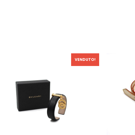
VENDUTO!
In Saldo!