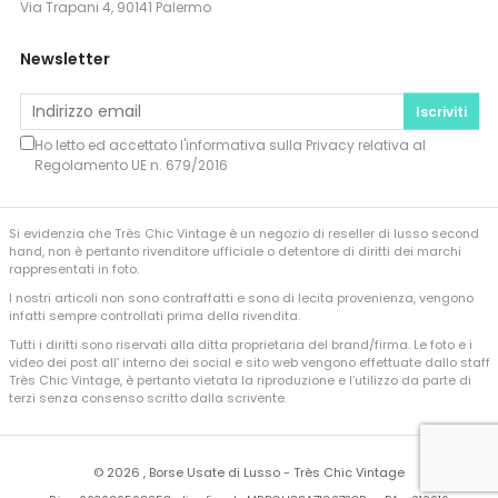
Via Trapani 4, 90141 Palermo
Newsletter
Iscriviti
Ho letto ed accettato l'informativa sulla
Privacy
relativa al
Regolamento UE n. 679/2016
Si evidenzia che Très Chic Vintage è un negozio di reseller di lusso second
hand, non è pertanto rivenditore ufficiale o detentore di diritti dei marchi
rappresentati in foto.
I nostri articoli non sono contraffatti e sono di lecita provenienza, vengono
infatti sempre controllati prima della rivendita.
Tutti i diritti sono riservati alla ditta proprietaria del brand/firma. Le foto e i
video dei post all’ interno dei social e sito web vengono effettuate dallo staff
Très Chic Vintage, è pertanto vietata la riproduzione e l’utilizzo da parte di
terzi senza consenso scritto dalla scrivente.
©
2026 , Borse Usate di Lusso - Très Chic Vintage