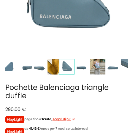
Pochette Balenciaga triangle
duffle
290,00
€
paga fino a
12 rate
,
scopri di più
da
41,43 €
/mese per 7 mesi senza interessi