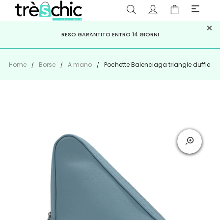
×
ISCRIVITI ALLA NEWSLETTER PER NON PERDERE SCONTI E
Scopri
Iscriviti
PAGA A RATE CON
RESO GARANTITO ENTRO 14 GIORNI
KLARNA
,
HEYLIGHT
,
APPAGO
OFFERTE IMPERDIBILI!
Home
Borse
A mano
Pochette Balenciaga triangle duffle