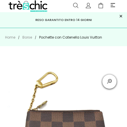
×
ISCRIVITI ALLA NEWSLETTER PER NON PERDERE SCONTI E
Scopri
Iscriviti
PAGA A RATE CON
RESO GARANTITO ENTRO 14 GIORNI
KLARNA
,
HEYLIGHT
,
APPAGO
OFFERTE IMPERDIBILI!
Home
Borse
Pochette con Catenella Louis Vuitton