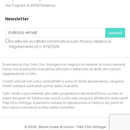
Via Trapani 4, 90141 Palermo
Newsletter
Iscriviti
Ho letto ed accettato l'informativa sulla
Privacy
relativa al
Regolamento UE n. 679/2016
Si evidenzia che Très Chic Vintage è un negozio di reseller di lusso second
hand, non è pertanto rivenditore ufficiale o detentore di diritti dei marchi
rappresentati in foto.
I nostri articoli non sono contraffatti e sono di lecita provenienza, vengono
infatti sempre controllati prima della rivendita.
Tutti i diritti sono riservati alla ditta proprietaria del brand/firma. Le foto e i
video dei post all’ interno dei social e sito web vengono effettuate dallo staff
Très Chic Vintage, è pertanto vietata la riproduzione e l’utilizzo da parte di
terzi senza consenso scritto dalla scrivente.
©
2026 , Borse Usate di Lusso - Très Chic Vintage