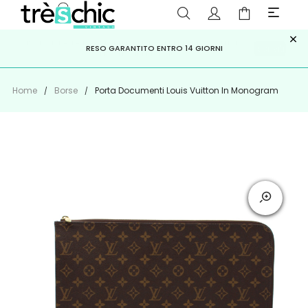
×
ISCRIVITI ALLA NEWSLETTER PER NON PERDERE SCONTI E
Scopri
Iscriviti
PAGA A RATE CON
RESO GARANTITO ENTRO 14 GIORNI
KLARNA
,
HEYLIGHT
,
APPAGO
OFFERTE IMPERDIBILI!
Home
Borse
Porta Documenti Louis Vuitton In Monogram