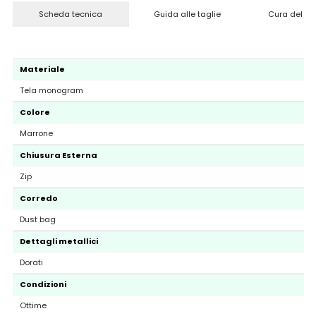
Scheda tecnica
Guida alle taglie
Cura del pr
Materiale
Tela monogram
Colore
Marrone
Chiusura Esterna
Zip
Corredo
Dust bag
Dettagli metallici
Dorati
Condizioni
Ottime