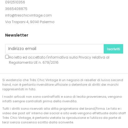
0912510356
3665408875
info@treschicvintage.com
Via Trapani 4, 90141 Palermo
Newsletter
Iscriviti
Ho letto ed accettato l'informativa sulla
Privacy
relativa al
Regolamento UE n. 679/2016
Si evidenzia che Très Chic Vintage è un negozio di reseller di lusso second
hand, non è pertanto rivenditore ufficiale o detentore di diritti dei marchi
rappresentati in foto.
I nostri articoli non sono contraffatti e sono di lecita provenienza, vengono
infatti sempre controllati prima della rivendita.
Tutti i diritti sono riservati alla ditta proprietaria del brand/firma. Le foto e i
video dei post all’ interno dei social e sito web vengono effettuate dallo staff
Très Chic Vintage, è pertanto vietata la riproduzione e l’utilizzo da parte di
terzi senza consenso scritto dalla scrivente.