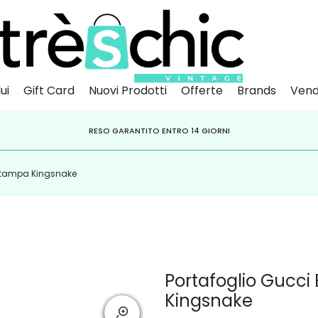
ui
Gift Card
Nuovi Prodotti
Offerte
Brands
Vend
Scopri
Iscr
IVITI ALLA NEWSLETTER PER NON PERDERE SCONTI E OFFERTE IMPERDIBILI!
PAGA A RATE CON
RESO GARANTITO ENTRO 14 GIORNI
KLARNA
,
HEYLIGHT
,
APPAGO
 stampa Kingsnake
Portafoglio Gucci
Kingsnake