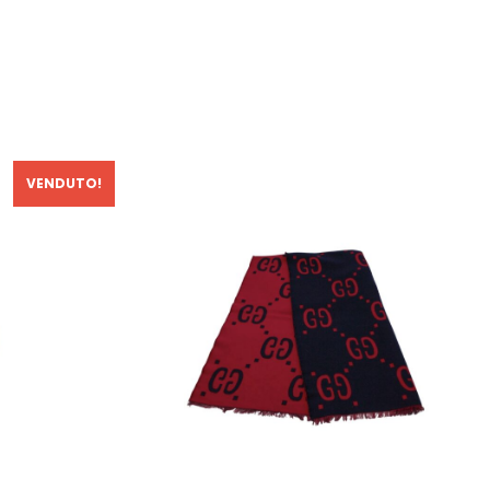
VENDUTO!
In Saldo!