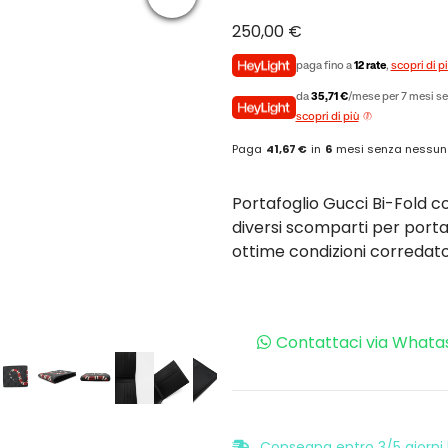
250,00
€
paga fino a
12 rate
,
scopri di p
da
35,71 €
/mese per 7 mesi se
scopri di più
Paga
41,67 €
in
6
mesi senza nessun
Portafoglio Gucci Bi-Fold c
diversi scomparti per porta
ottime condizioni corredato 
Contattaci via Whata
Consegna entro 3/5 giorni l