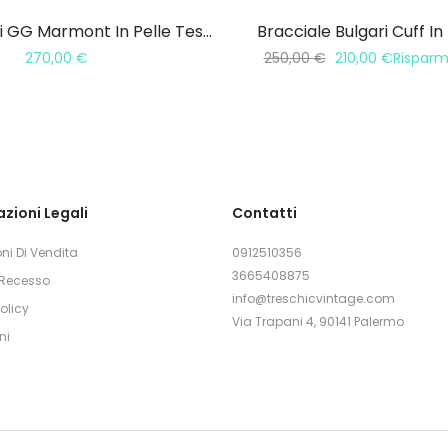
Cintura Gucci GG Marmont In Pelle Testa Di Moro
Bracciale Bulgari Cuff In
270,00
€
250,00
€
210,00
€
Rispar
zioni Legali
Contatti
ni Di Vendita
0912510356
3665408875
i Recesso
info@treschicvintage.com
olicy
Via Trapani 4, 90141 Palermo
ni