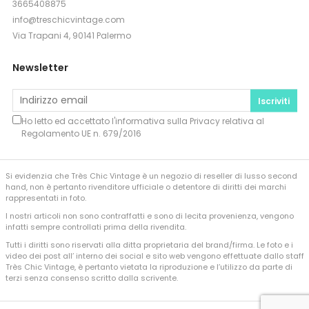
3665408875
info@treschicvintage.com
Via Trapani 4, 90141 Palermo
Newsletter
Iscriviti
Ho letto ed accettato l'informativa sulla
Privacy
relativa al
Regolamento UE n. 679/2016
Si evidenzia che Très Chic Vintage è un negozio di reseller di lusso second
hand, non è pertanto rivenditore ufficiale o detentore di diritti dei marchi
rappresentati in foto.
I nostri articoli non sono contraffatti e sono di lecita provenienza, vengono
infatti sempre controllati prima della rivendita.
Tutti i diritti sono riservati alla ditta proprietaria del brand/firma. Le foto e i
video dei post all’ interno dei social e sito web vengono effettuate dallo staff
Très Chic Vintage, è pertanto vietata la riproduzione e l’utilizzo da parte di
terzi senza consenso scritto dalla scrivente.