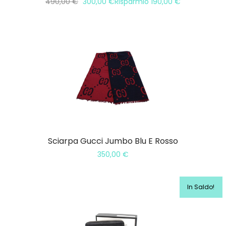
490,00
€
300,00
€
Risparmio
190,00
€
Sciarpa Gucci Jumbo Blu E Rosso
350,00
€
In Saldo!