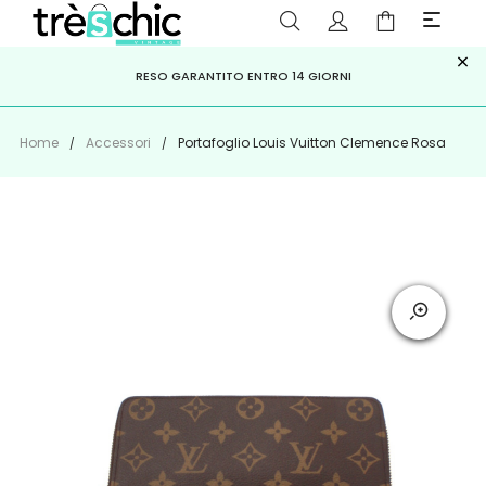
×
ISCRIVITI ALLA NEWSLETTER PER NON PERDERE SCONTI E
Scopri
Iscriviti
PAGA A RATE CON
RESO GARANTITO ENTRO 14 GIORNI
KLARNA
,
HEYLIGHT
,
APPAGO
OFFERTE IMPERDIBILI!
Home
Accessori
Portafoglio Louis Vuitton Clemence Rosa