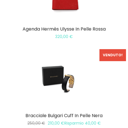
Agenda Hermès Ulysse In Pelle Rossa
320,00
€
VENDUTO!
In Saldo!
Bracciale Bulgari Cuff In Pelle Nera
250,00
€
210,00
€
Risparmio
40,00
€