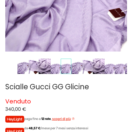
Scialle Gucci GG Glicine
Venduto
340,00
€
paga fino a
12 rate
,
scopri di più
da
48,57 €
/mese per 7 mesi senza interessi