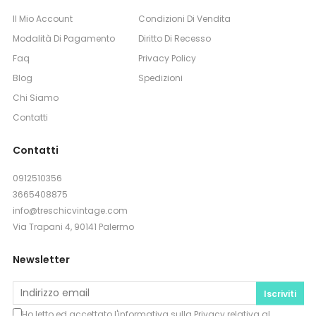
Il Mio Account
Condizioni Di Vendita
Modalità Di Pagamento
Diritto Di Recesso
Faq
Privacy Policy
Blog
Spedizioni
Chi Siamo
Contatti
Contatti
0912510356
3665408875
info@treschicvintage.com
Via Trapani 4, 90141 Palermo
Newsletter
Iscriviti
Ho letto ed accettato l'informativa sulla
Privacy
relativa al