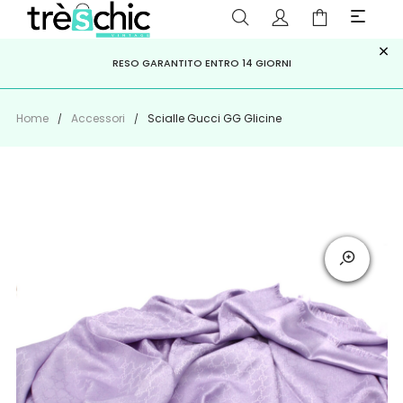
×
ISCRIVITI ALLA NEWSLETTER PER NON PERDERE SCONTI E
Scopri
Iscriviti
PAGA A RATE CON
RESO GARANTITO ENTRO 14 GIORNI
KLARNA
,
HEYLIGHT
,
APPAGO
OFFERTE IMPERDIBILI!
Home
Accessori
Scialle Gucci GG Glicine