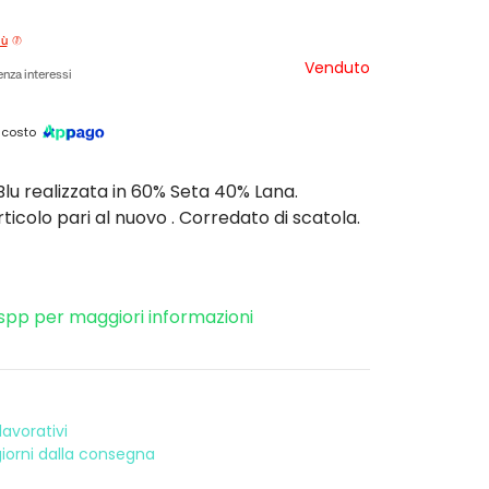
iù
Venduto
nza interessi
 costo
 Blu realizzata in 60% Seta 40% Lana.
rticolo pari al nuovo . Corredato di scatola.
spp per maggiori informazioni
avorativi
 giorni dalla consegna