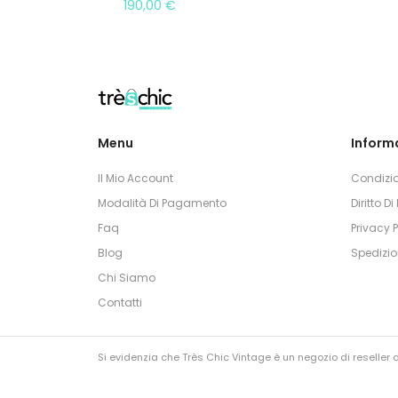
190,00
€
Menu
Informa
Il Mio Account
Condizio
Modalità Di Pagamento
Diritto D
Faq
Privacy P
Blog
Spedizio
Chi Siamo
Contatti
Si evidenzia che Très Chic Vintage è un negozio di reseller di
I nostri articoli non sono contraffatti e sono di lecita prove