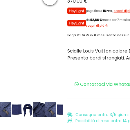
370,00
€
paga fino a
18 rate
,
scopri di p
da
52,86 €
/mese per 7 mesi se
scopri di più
Paga
61,67 €
in
6
mesi senza nessun
Scialle Louis Vuitton colore
Presenta bordi sfrangiati. A
Contattaci via Whata
Consegna entro 3/5 giorni l
Possibilità di reso entro 14