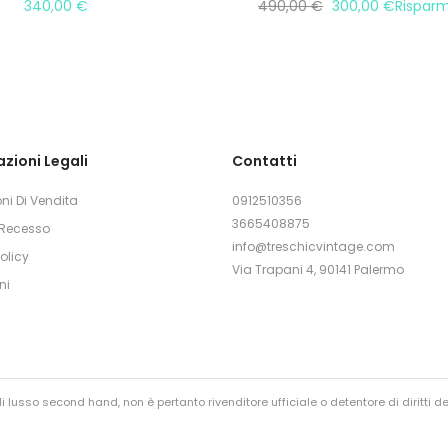
340,00
€
490,00
€
300,00
€
Rispar
zioni Legali
Contatti
ni Di Vendita
0912510356
3665408875
i Recesso
info@treschicvintage.com
olicy
Via Trapani 4, 90141 Palermo
ni
 lusso second hand, non è pertanto rivenditore ufficiale o detentore di diritti de
nienza, vengono infatti sempre controllati prima della rivendita.