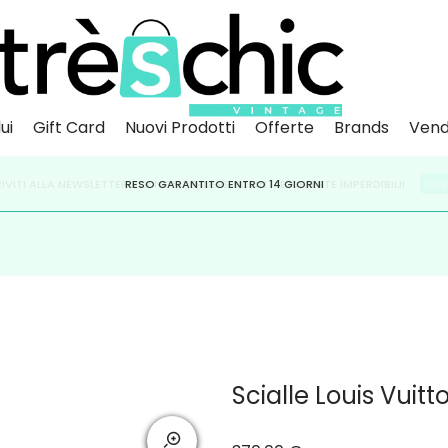
ui
Gift Card
Nuovi Prodotti
Offerte
Brands
Vend
Scopri
Iscr
IVITI ALLA NEWSLETTER PER NON PERDERE SCONTI E OFFERTE IMPERDIBILI!
PAGA A RATE CON
RESO GARANTITO ENTRO 14 GIORNI
KLARNA
,
HEYLIGHT
,
APPAGO
Scialle Louis Vuitt