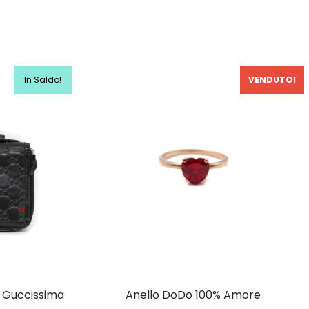
In Saldo!
VENDUTO!
e Guccissima
Anello DoDo 100% Amore