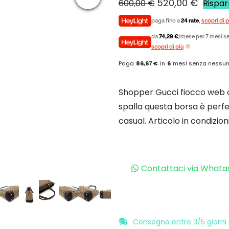
520,00
€
600,00
€
Rispa
paga fino a
24 rate
,
scopri di p
da
74,29 €
/mese per 7 mesi se
scopri di più
Paga
86,67 €
in
6
mesi senza nessun
Shopper Gucci fiocco web c
spalla questa borsa è perfet
casual. Articolo in condizio
Contattaci via Whata
Consegna entro 3/5 giorni l