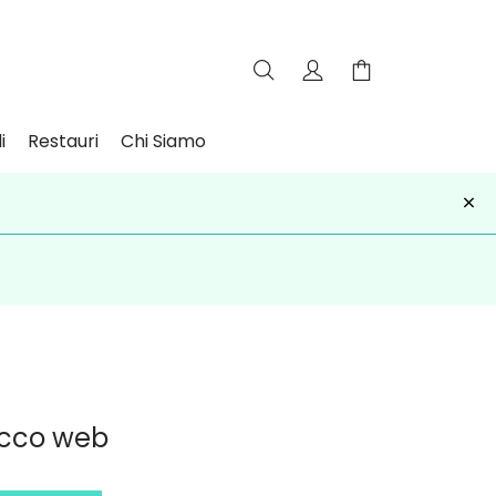
i
Restauri
Chi Siamo
×
iviti
occo web