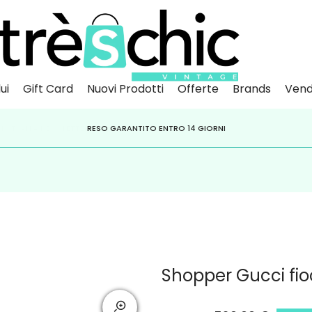
ui
Gift Card
Nuovi Prodotti
Offerte
Brands
Vend
Scopri
Iscr
IVITI ALLA NEWSLETTER PER NON PERDERE SCONTI E OFFERTE IMPERDIBILI!
PAGA A RATE CON
RESO GARANTITO ENTRO 14 GIORNI
KLARNA
,
HEYLIGHT
,
APPAGO
Shopper Gucci fi