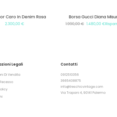
ior Caro In Denim Rosa
Borsa Gucci Diana Misu
2.300,00
€
1.990,00
€
1.480,00
€
Rispa
zioni Legali
Contatti
ni Di Vendita
0912510356
3665408875
i Recesso
info@treschicvintage.com
olicy
Via Trapani 4, 90141 Palermo
ni