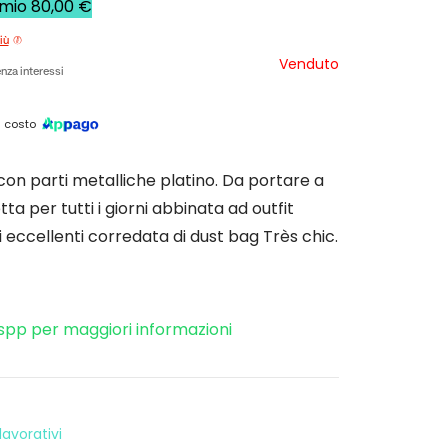
rmio
80,00
€
iù
Venduto
nza interessi
 costo
on parti metalliche platino. Da portare a
ta per tutti i giorni abbinata ad outfit
ni eccellenti corredata di dust bag Très chic.
spp per maggiori informazioni
avorativi