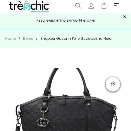
×
ISCRIVITI ALLA NEWSLETTER PER NON PERDERE SCONTI E
Scopri
Iscriviti
PAGA A RATE CON
RESO GARANTITO ENTRO 14 GIORNI
KLARNA
,
HEYLIGHT
,
APPAGO
OFFERTE IMPERDIBILI!
Home
Borse
Shopper Gucci in Pelle Guccissima Nera