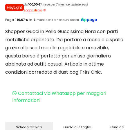
da
100,00 €
/mese per 7 mesi senza interessi
scopri di più
Paga
116,67 €
in
6
mesi senza nessun costo
Shopper Gucci in Pelle Guccissima Nera con parti
metalliche argentate. Da portare a mano o a spalla
grazie alla sua tracolla regolabile e amovibile,
questa borsa è perfetta per un uso giornaliero
abbinata ad outfit casual. Articolo in ottime
condizioni corredato di dust bag Très Chic.
Contattaci via Whataspp per maggiori
informazioni
Scheda tecnica
Guida alle taglie
Cura del pr