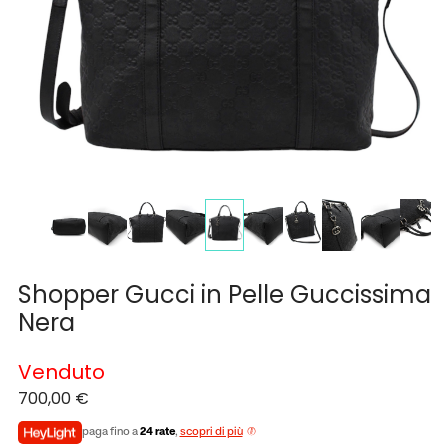
Shopper Gucci in Pelle Guccissima
Nera
Venduto
700,00
€
paga fino a
24 rate
,
scopri di più