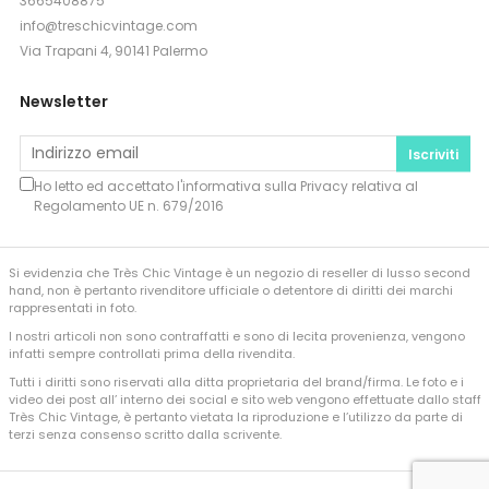
3665408875
info@treschicvintage.com
Via Trapani 4, 90141 Palermo
Newsletter
Iscriviti
Ho letto ed accettato l'informativa sulla
Privacy
relativa al
Regolamento UE n. 679/2016
Si evidenzia che Très Chic Vintage è un negozio di reseller di lusso second
hand, non è pertanto rivenditore ufficiale o detentore di diritti dei marchi
rappresentati in foto.
I nostri articoli non sono contraffatti e sono di lecita provenienza, vengono
infatti sempre controllati prima della rivendita.
Tutti i diritti sono riservati alla ditta proprietaria del brand/firma. Le foto e i
video dei post all’ interno dei social e sito web vengono effettuate dallo staff
Très Chic Vintage, è pertanto vietata la riproduzione e l’utilizzo da parte di
terzi senza consenso scritto dalla scrivente.